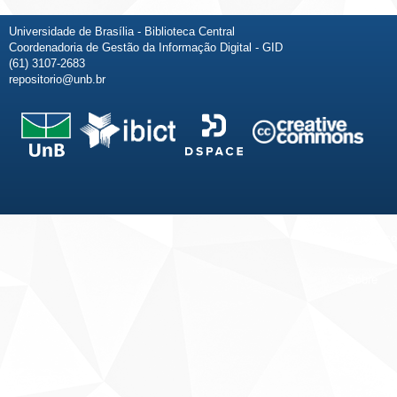
Universidade de Brasília - Biblioteca Central
Coordenadoria de Gestão da Informação Digital - GID
(61) 3107-2683
repositorio@unb.br
Fale conosco
Sobre