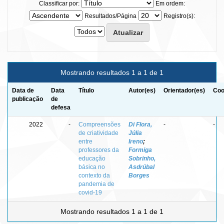
Classificar por:
Em ordem:
Resultados/Página
Registro(s):
Mostrando resultados 1 a 1 de 1
Data de
Data
Título
Autor(es)
Orientador(es)
Coo
publicação
de
defesa
2022
-
Compreensões
Di Flora,
-
-
de criatividade
Júlia
entre
Ireno
;
professores da
Formiga
educação
Sobrinho,
básica no
Asdrúbal
contexto da
Borges
pandemia de
covid-19
Mostrando resultados 1 a 1 de 1