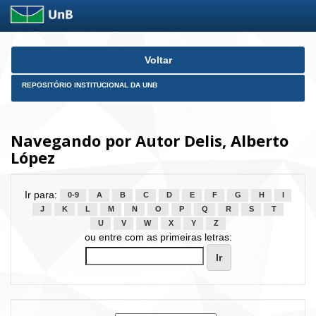
Skip
Voltar
navigation
REPOSITÓRIO INSTITUCIONAL DA UNB
Navegando por Autor Delis, Alberto
López
Ir para:
0-9
A
B
C
D
E
F
G
H
I
J
K
L
M
N
O
P
Q
R
S
T
U
V
W
X
Y
Z
ou entre com as primeiras letras: