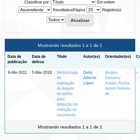
Classificar por:
Em ordem:
Resultados/Página
Registro(s):
Mostrando resultados 1 a 1 de 1
Data de
Data de
Título
Autor(es)
Orientador(es)
Co
publicação
defesa
9-Abr-2011
5-Mar-2010
Metodologia
Delis,
Borges,
-
de
Alberto
Geovany
estimação
López
Araújo
;
Rocha,
do ângulo
Adson Ferreira
do joelho
da
para
detecção da
intenção de
movimento
Mostrando resultados 1 a 1 de 1