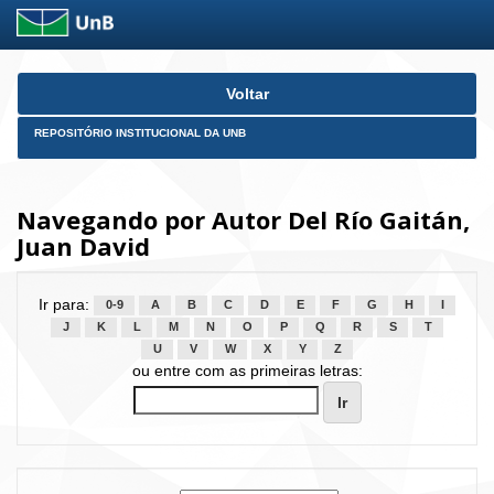
Skip
Voltar
navigation
REPOSITÓRIO INSTITUCIONAL DA UNB
Navegando por Autor Del Río Gaitán,
Juan David
Ir para:
0-9
A
B
C
D
E
F
G
H
I
J
K
L
M
N
O
P
Q
R
S
T
U
V
W
X
Y
Z
ou entre com as primeiras letras: