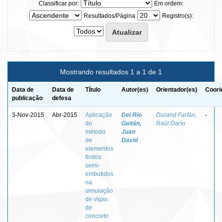
Classificar por:
Em ordem:
Resultados/Página
Registro(s):
Mostrando resultados 1 a 1 de 1
Data de
Data de
Título
Autor(es)
Orientador(es)
Coori
publicação
defesa
3-Nov-2015
Abr-2015
Aplicação
Del Río
Durand Farfán,
-
do
Gaitán,
Raúl Darío
método
Juan
de
David
elementos
finitos
semi-
embutidos
na
simulação
de vigas
de
concreto