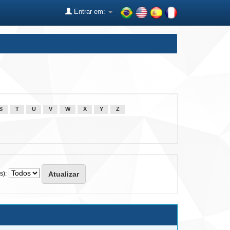
Entrar em:
S
T
U
V
W
X
Y
Z
s):