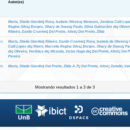
Autor(es)
Murta, Sheila Giardini
;
Rosa, Isabela Oliveira
;
Menezes, Jordana Calil Lop
Regina Silva
;
Borges, Ohary de Sousa
;
Paulo, Silvia Guimarães de
;
Olivei
Ribeiro, Danilo Cruvinel
;
Del Prette, Almir
;
Del Prette, Zilda
is
Murta, Sheila Giardini
;
Ribeiro, Danilo Cruvinel
;
Rosa, Isabela de Oliveira
;
Calil Lopes de
;
Rieiro, Marcella Regina Silva
;
Borges, Ohary de Sousa
;
Pa
de
;
Oliveira, Verônica de
;
Miranda, Victor Hugo de
;
Del Prette, Almir
;
Del P
Pereira
to
Murta, Sheila Giardini
;
Del Prette, Zilda A. P.
;
Del Prette, Almir
;
Zanello, Va
Mostrando resultados 1 a 3 de 3