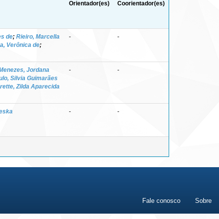
Orientador(es)
Coorientador(es)
es de
;
Rieiro, Marcella
-
-
ra, Verônica de
;
Menezes, Jordana
-
-
ulo, Silvia Guimarães
rette, Zilda Aparecida
leska
-
-
Fale conosco
Sobre