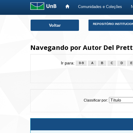
Comunidades e Coleções
Skip
REPOSITÓRIO INSTITUCIO
Voltar
navigation
Navegando por Autor Del Prett
Ir para:
0-9
A
B
C
D
E
Classificar por: