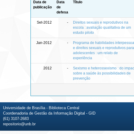
Data de
Data
Título
publicação
de
defesa
Set-2012
-
Direitos sexuais e reprodutivos na
escola : avaliação qualitativa de um
estudo piloto
Jan-2012
-
Programa de habilidades interpessoa
e direitos sexuais e reprodutivos para
adolescentes : um relato de
experiência
2012
-
Sexismo e heterossexismo : do impac
sobre a saúde às possibilidades de
prevenção
Universidade de Brasília - Biblioteca Central
Coordenadoria de Gestão da Informação Digital - GID
(61) 3107-2683
repositorio@unb.br