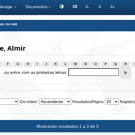
Navegar
Documentos
A-
A
A+
NAL DA UNB
e, Almir
F
G
H
I
J
K
L
M
N
O
P
Q
R
ou entre com as primeiras letras:
Em ordem:
Resultados/Página
Registro(
Mostrando resultados 1 a 3 de 3