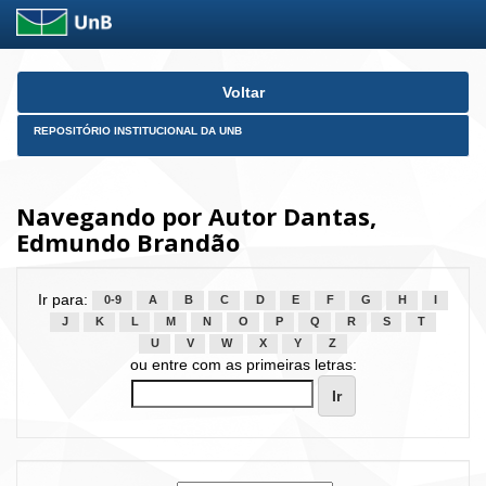
Skip
Voltar
navigation
REPOSITÓRIO INSTITUCIONAL DA UNB
Navegando por Autor Dantas,
Edmundo Brandão
Ir para:
0-9
A
B
C
D
E
F
G
H
I
J
K
L
M
N
O
P
Q
R
S
T
U
V
W
X
Y
Z
ou entre com as primeiras letras: