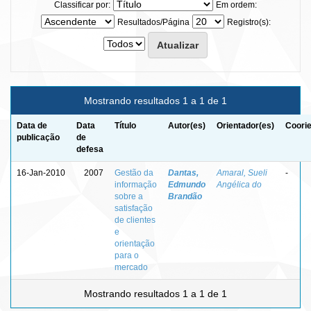
Classificar por:
Em ordem:
Resultados/Página
Registro(s):
Mostrando resultados 1 a 1 de 1
Data de
Data
Título
Autor(es)
Orientador(es)
Coorie
publicação
de
defesa
16-Jan-2010
2007
Gestão da
Dantas,
Amaral, Sueli
-
informação
Edmundo
Angélica do
sobre a
Brandão
satisfação
de clientes
e
orientação
para o
mercado
Mostrando resultados 1 a 1 de 1