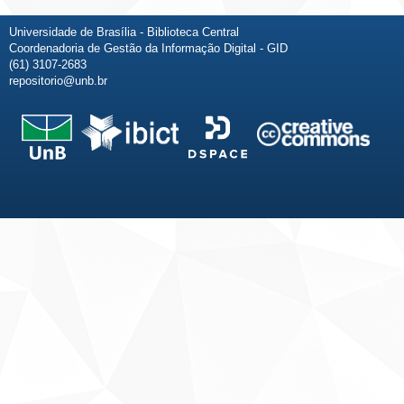
Universidade de Brasília - Biblioteca Central
Coordenadoria de Gestão da Informação Digital - GID
(61) 3107-2683
repositorio@unb.br
Fale conosco
Sobre