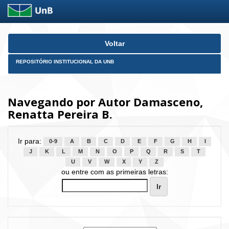
Skip
Voltar
navigation
REPOSITÓRIO INSTITUCIONAL DA UNB
Navegando por Autor Damasceno,
Renatta Pereira B.
Ir para:
0-9
A
B
C
D
E
F
G
H
I
J
K
L
M
N
O
P
Q
R
S
T
U
V
W
X
Y
Z
ou entre com as primeiras letras: