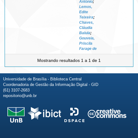
António
;
Lemos,
Edite
Teixeira
;
Chaves,
Cláudia
Balula
;
Gouveia,
Priscila
Farage de
Mostrando resultados 1 a 1 de 1
Universidade de Brasília - Biblioteca Central
Coordenadoria de Gestão da Informação Digital - GID
(61) 3107-2683
repositorio@unb.br