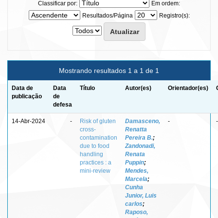
Classificar por:
Em ordem:
Resultados/Página
Registro(s):
Mostrando resultados 1 a 1 de 1
Data de
Data
Título
Autor(es)
Orientador(es)
publicação
de
defesa
14-Abr-2024
-
Risk of gluten
Damasceno,
-
-
cross-
Renatta
contamination
Pereira B.
;
due to food
Zandonadi,
handling
Renata
practices : a
Puppin
;
mini-review
Mendes,
Marcela
;
Cunha
Junior, Luis
carlos
;
Raposo,