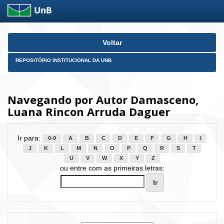
Skip
Voltar
navigation
REPOSITÓRIO INSTITUCIONAL DA UNB
Navegando por Autor Damasceno,
Luana Rincon Arruda Daguer
Ir para:
0-9
A
B
C
D
E
F
G
H
I
J
K
L
M
N
O
P
Q
R
S
T
U
V
W
X
Y
Z
ou entre com as primeiras letras: