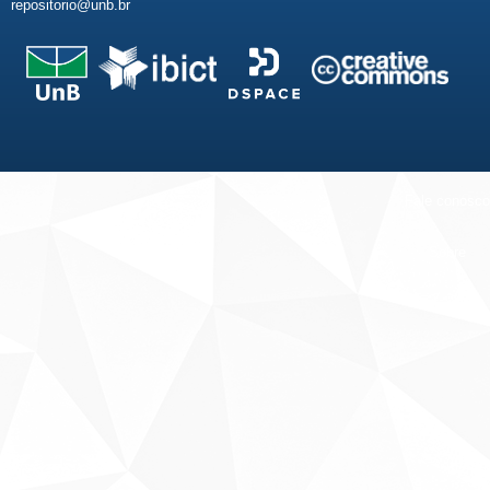
repositorio@unb.br
Fale conosco
Sobre