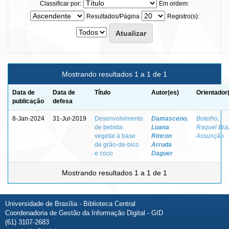
Classificar por:
Em ordem:
Resultados/Página
Registro(s):
Mostrando resultados 1 a 1 de 1
Data de
Data de
Título
Autor(es)
Orientador
publicação
defesa
8-Jan-2024
31-Jul-2019
Desenvolvimento
Damasceno,
Botelho,
de bebida
Luana
Raquel Bra
vegetal à base
Rincon
Assunção
de grão-de-bico
Arruda
e coco
Daguer
Mostrando resultados 1 a 1 de 1
Universidade de Brasília - Biblioteca Central
Coordenadoria de Gestão da Informação Digital - GID
(61) 3107-2683