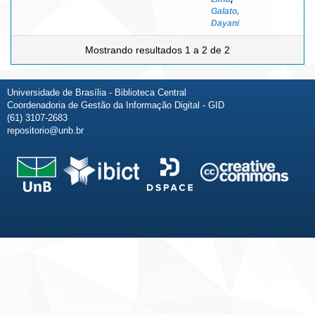
Galato,
Dayani
Mostrando resultados 1 a 2 de 2
Universidade de Brasília - Biblioteca Central
Coordenadoria de Gestão da Informação Digital - GID
(61) 3107-2683
repositorio@unb.br
Fale conosco
Sobre