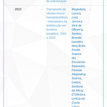
de estruturação
2022
-
Transplante de
Magedanz,
-
células-tronco
Lucas
;
hematopoiéticas
Leal,
: iniquidades na
Jessica
distribuição em
Vick de
território
Oliveira
;
brasileiro, 2001
Santos,
a 2020
Brenda
Leandro
dos
;
Brito,
Evelin
Soares
de
;
Escalante
Saavedra,
Pamela
Alejandra
;
Soares,
Letícia
Santana
da Silva
;
D’Oliveira,
Letícia da
Costa
Lima
;