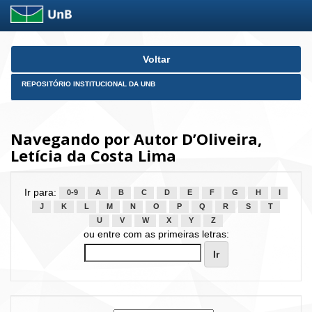
Skip
Voltar
navigation
REPOSITÓRIO INSTITUCIONAL DA UNB
Navegando por Autor D’Oliveira,
Letícia da Costa Lima
Ir para:
0-9
A
B
C
D
E
F
G
H
I
J
K
L
M
N
O
P
Q
R
S
T
U
V
W
X
Y
Z
ou entre com as primeiras letras: