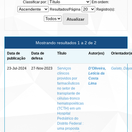
Classificar por:
Em ordem:
Resultados/Página
Registro(s):
Mostrando resultados 1 a 2 de 2
Data de
Data de
Título
Autor(es)
Orientador(
publicação
defesa
23-Jul-2024
27-Nov-2023
Serviços
D’Oliveira,
Galato, Daya
clínicos
Letícia da
providos por
Costa
farmacêuticos
Lima
no setor de
transplante de
células-tronco
hematopoiéticas
(TCTH) em um
Hospital
Pediátrico do
Distrito Federal :
uma proposta