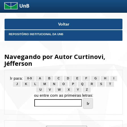
Skip
Voltar
navigation
REPOSITÓRIO INSTITUCIONAL DA UNB
Navegando por Autor Curtinovi,
Jéfferson
Ir para:
0-9
A
B
C
D
E
F
G
H
I
J
K
L
M
N
O
P
Q
R
S
T
U
V
W
X
Y
Z
ou entre com as primeiras letras: