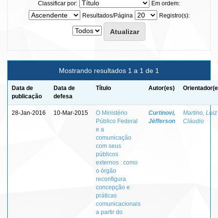
Classificar por:
Em ordem:
Resultados/Página
Registro(s):
Mostrando resultados 1 a 1 de 1
Data de
Data de
Título
Autor(es)
Orientador(e
publicação
defesa
28-Jan-2016
10-Mar-2015
O Ministério
Curtinovi,
Martino, Luiz
Público Federal
Jéfferson
Cláudio
e a
comunicação
com seus
públicos
externos : como
o órgão
reconfigura
concepção e
práticas
comunicacionais
a partir do