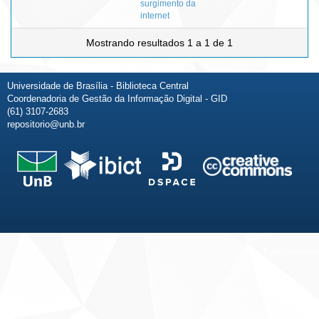
surgimento da
internet
Mostrando resultados 1 a 1 de 1
Universidade de Brasília - Biblioteca Central
Coordenadoria de Gestão da Informação Digital - GID
(61) 3107-2683
repositorio@unb.br
Fale conosco
Sobre