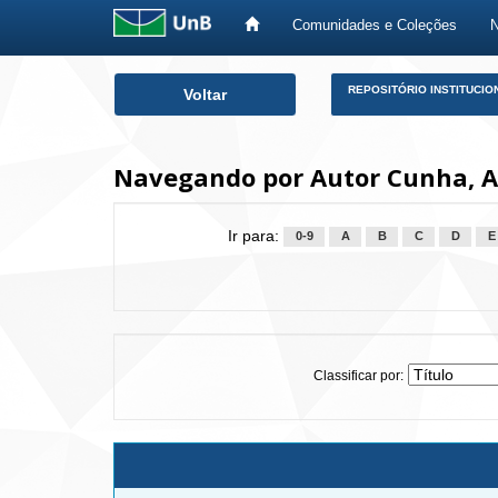
Comunidades e Coleções
Skip
REPOSITÓRIO INSTITUCIO
Voltar
navigation
Navegando por Autor Cunha, A
Ir para:
0-9
A
B
C
D
E
Classificar por: