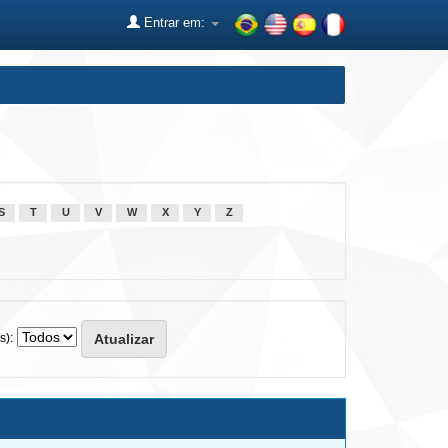
Entrar em:
S
T
U
V
W
X
Y
Z
s):