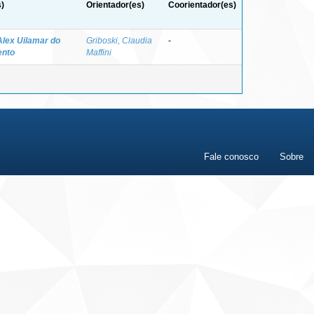
)
Orientador(es)
Coorientador(es)
Alex Uilamar do
Griboski, Claudia
-
ento
Maffini
Fale conosco
Sobre