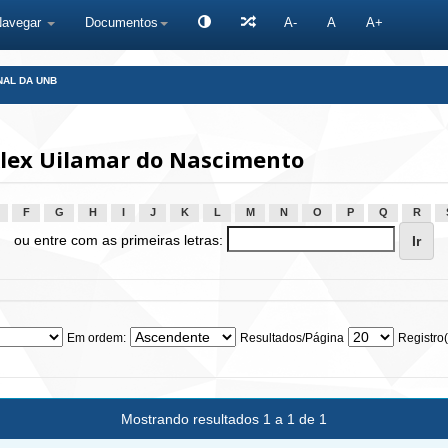
Navegar
Documentos
A-
A
A+
NAL DA UNB
lex Uilamar do Nascimento
F
G
H
I
J
K
L
M
N
O
P
Q
R
ou entre com as primeiras letras:
Em ordem:
Resultados/Página
Registro(
Mostrando resultados 1 a 1 de 1