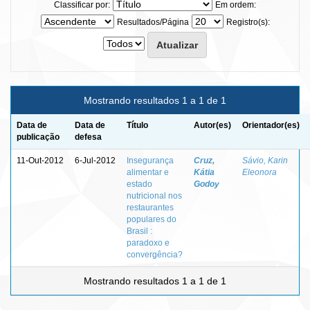
Classificar por:
Em ordem:
Resultados/Página
Registro(s):
Mostrando resultados 1 a 1 de 1
Data de
Data de
Título
Autor(es)
Orientador(es)
publicação
defesa
11-Out-2012
6-Jul-2012
Insegurança
Cruz,
Sávio, Karin
alimentar e
Kátia
Eleonora
estado
Godoy
nutricional nos
restaurantes
populares do
Brasil :
paradoxo e
convergência?
Mostrando resultados 1 a 1 de 1