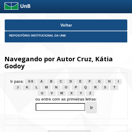
Skip
Voltar
navigation
REPOSITÓRIO INSTITUCIONAL DA UNB
Navegando por Autor Cruz, Kátia
Godoy
Ir para:
0-9
A
B
C
D
E
F
G
H
I
J
K
L
M
N
O
P
Q
R
S
T
U
V
W
X
Y
Z
ou entre com as primeiras letras: