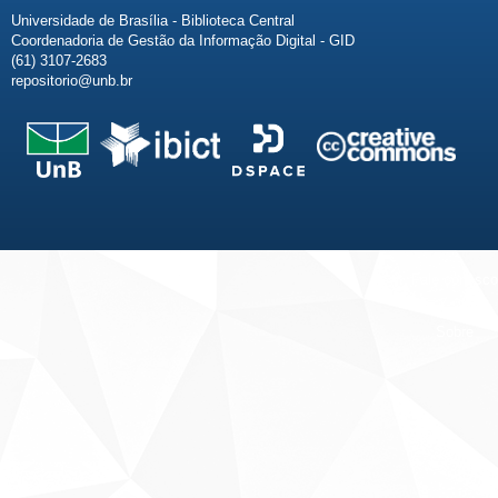
Universidade de Brasília - Biblioteca Central
Coordenadoria de Gestão da Informação Digital - GID
(61) 3107-2683
repositorio@unb.br
Fale conosco
Sobre