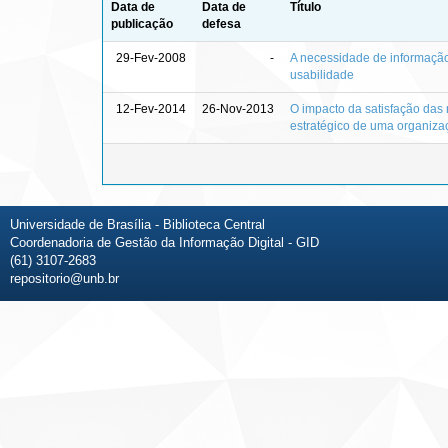
Data de
Data de
Título
publicação
defesa
29-Fev-2008
-
A necessidade de informação 
usabilidade
12-Fev-2014
26-Nov-2013
O impacto da satisfação das
estratégico de uma organizaç
Universidade de Brasília - Biblioteca Central
Coordenadoria de Gestão da Informação Digital - GID
(61) 3107-2683
repositorio@unb.br