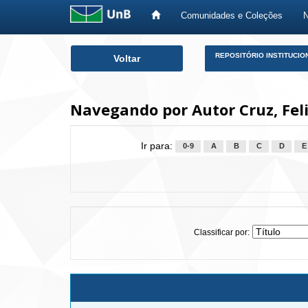
Comunidades e Coleções
Skip
REPOSITÓRIO INSTITUCIO
Voltar
navigation
Navegando por Autor Cruz, Fel
Ir para:
0-9
A
B
C
D
E
Classificar por: