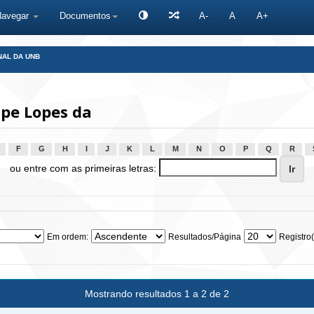
Navegar
Documentos
A-
A
A+
NAL DA UNB
ipe Lopes da
F
G
H
I
J
K
L
M
N
O
P
Q
R
ou entre com as primeiras letras:
Em ordem:
Resultados/Página
Registro(
Mostrando resultados 1 a 2 de 2