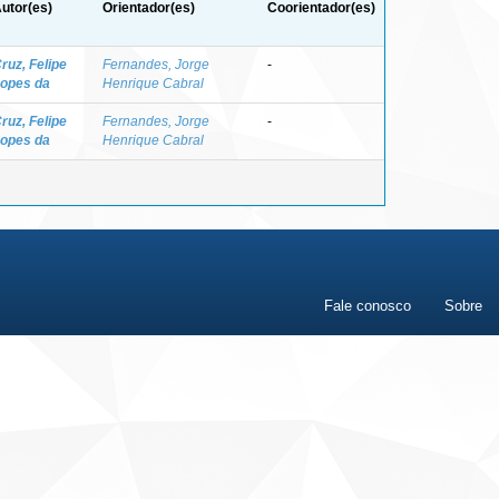
utor(es)
Orientador(es)
Coorientador(es)
ruz, Felipe
Fernandes, Jorge
-
opes da
Henrique Cabral
ruz, Felipe
Fernandes, Jorge
-
opes da
Henrique Cabral
Fale conosco
Sobre