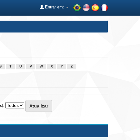
Entrar em:
S
T
U
V
W
X
Y
Z
s):