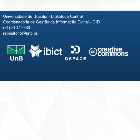
Universidade de Brasília - Biblioteca Central
Coordenadoria de Gestão da Informação Digital - GID
(61) 3107-2683
repositorio@unb.br
Fale conosco
Sobre