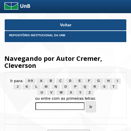
Skip
Voltar
navigation
REPOSITÓRIO INSTITUCIONAL DA UNB
Navegando por Autor Cremer,
Cleverson
Ir para:
0-9
A
B
C
D
E
F
G
H
I
J
K
L
M
N
O
P
Q
R
S
T
U
V
W
X
Y
Z
ou entre com as primeiras letras: