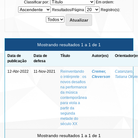
Classificar por:
Em ordem:
Resultados/Página
Registro(s):
Mostrando resultados 1 a 1 de 1
Data de
Data de
Título
Autor(es)
Orientador(e
publicação
defesa
12-Abr-2022
11-Nov-2021
Reinventando
Cremer,
Catanzaro,
o intérprete : os
Cleverson
Tatiana Olivie
novos desafios
na performance
da música
contemporânea
para viola a
partir da
segunda
metade do
século XX
Mostrando resultados 1 a 1 de 1