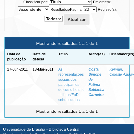
Classificar por:
Em ordem:
Resultados/Página
Registro(s):
Mostrando resultados 1 a 1 de 1
Data de
Data de
Título
Autor(es)
Orientador(es
publicação
defesa
27-Jun-2011
18-Mar-2011
As
Costa,
Kelman,
representações
Simone
Celeste Azulay
sociais dos
de
participantes
Fátima
do curso Letras
Saldanha
- Libras/EaD
Carneiro
sobre surdos
Mostrando resultados 1 a 1 de 1
Universidade de Brasília - Biblioteca Central