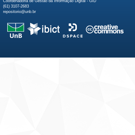
Coordenadoria de Gestão da Informação Digital - GID
(61) 3107-2683
repositorio@unb.br
Fale conosco
Sobre