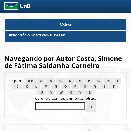
Skip
Voltar
navigation
REPOSITÓRIO INSTITUCIONAL DA UNB
Navegando por Autor Costa, Simone
de Fátima Saldanha Carneiro
Ir para:
0-9
A
B
C
D
E
F
G
H
I
J
K
L
M
N
O
P
Q
R
S
T
U
V
W
X
Y
Z
ou entre com as primeiras letras: