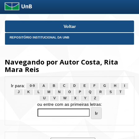
Skip
Voltar
navigation
REPOSITÓRIO INSTITUCIONAL DA UNB
Navegando por Autor Costa, Rita
Mara Reis
Ir para:
0-9
A
B
C
D
E
F
G
H
I
J
K
L
M
N
O
P
Q
R
S
T
U
V
W
X
Y
Z
ou entre com as primeiras letras: