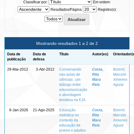
Classificar por:
Em ordem:
Resultados/Página
Registro(s):
Mostrando resultados 1 a 2 de 2
Data de
Data de
Título
Autor(es)
Orientador(
publicação
defesa
29-Mai-2012
3-Abr-2012
Conversando
Costa,
Bizerril,
nas aulas de
Rita
Marcelo
ciências : um
Mara
Ximenes
diálogo entre
Reis
Aguiar
educomunicação
e abordagem
temática na EJA
6-Jan-2026
21-Ago-2025
Educação
Costa,
Bizerril,
midiática no
Rita
Marcelo
contexto da
Mara
Ximenes
educação de
Reis
Aguiar
jovens e adultos