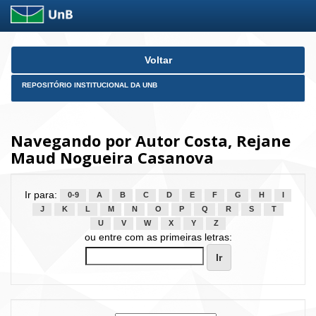
Skip
Voltar
navigation
REPOSITÓRIO INSTITUCIONAL DA UNB
Navegando por Autor Costa, Rejane
Maud Nogueira Casanova
Ir para:
0-9
A
B
C
D
E
F
G
H
I
J
K
L
M
N
O
P
Q
R
S
T
U
V
W
X
Y
Z
ou entre com as primeiras letras: