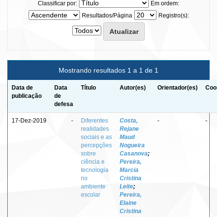
Classificar por:
Em ordem:
Resultados/Página
Registro(s):
Mostrando resultados 1 a 1 de 1
Data de
Data
Título
Autor(es)
Orientador(es)
Coo
publicação
de
defesa
17-Dez-2019
-
Diferentes
Costa,
-
-
realidades
Rejane
sociais e as
Maud
percepções
Nogueira
sobre
Casanova
;
ciência e
Pereira,
tecnologia
Marcia
no
Cristina
ambiente
Leite
;
escolar
Pereira,
Elaine
Cristina