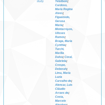
study
Tetelbom
;
Cardoso,
Maria Regina
Alves
;
Figueiredo,
Gerusa
Maria
;
Montarroyos,
Ulisses
Ramos
;
Braga, Maria
Cynthia
;
Turchi,
Marília
Dalva
;
Coral,
Gabriela
;
Crespo,
Deborah
;
Lima, Maria
Luzia
Carvalho de
;
Alencar, Luis
Cláudio
Arraes de
;
Costa,
Marcelo
Abrahao
;