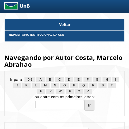
Skip
Voltar
navigation
REPOSITÓRIO INSTITUCIONAL DA UNB
Navegando por Autor Costa, Marcelo
Abrahao
Ir para:
0-9
A
B
C
D
E
F
G
H
I
J
K
L
M
N
O
P
Q
R
S
T
U
V
W
X
Y
Z
ou entre com as primeiras letras: