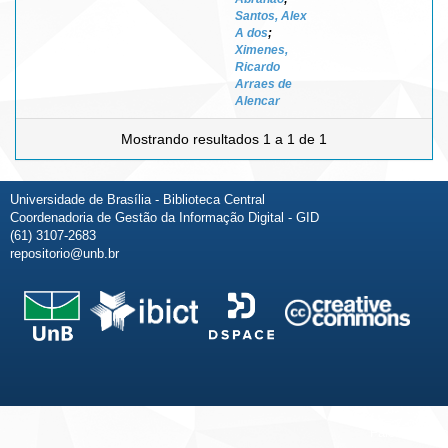
Santos, Alex
A dos
;
Ximenes,
Ricardo
Arraes de
Alencar
Mostrando resultados 1 a 1 de 1
Universidade de Brasília - Biblioteca Central
Coordenadoria de Gestão da Informação Digital - GID
(61) 3107-2683
repositorio@unb.br
Fale conosco