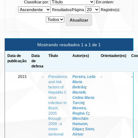
Classificar por:
Em ordem:
Resultados/Página
Registro(s):
Mostrando resultados 1 a 1 de 1
Data de
Data
Título
Autor(es)
Orientador(es)
Coo
publicação
de
defesa
2013
-
Prevalence
Pereira, Leila
-
-
and risk
Maria
factors of
Beltrão
;
Hepatitis C
Martelli,
virus
Celina Maria
infection in
Turchi
;
Brazil,
Moreira,
2005
Regina C
;
through
Merchán-
2009 : a
Hamann,
cross-
Edgar
;
Stein,
sectional
Airton