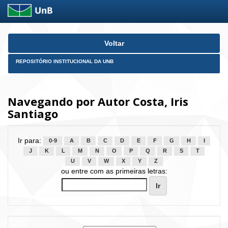
Skip
Voltar
navigation
REPOSITÓRIO INSTITUCIONAL DA UNB
Navegando por Autor Costa, Iris
Santiago
Ir para:
0-9
A
B
C
D
E
F
G
H
I
J
K
L
M
N
O
P
Q
R
S
T
U
V
W
X
Y
Z
ou entre com as primeiras letras: