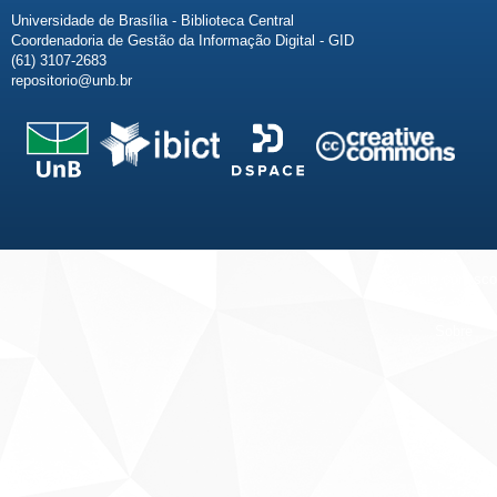
Universidade de Brasília - Biblioteca Central
Coordenadoria de Gestão da Informação Digital - GID
(61) 3107-2683
repositorio@unb.br
Fale conosco
Sobre