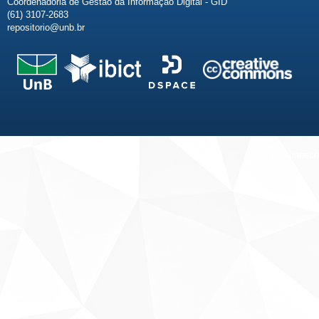
Coordenadoria de Gestão da Informação Digital - GID
(61) 3107-2683
repositorio@unb.br
Fale conosco
Sobre