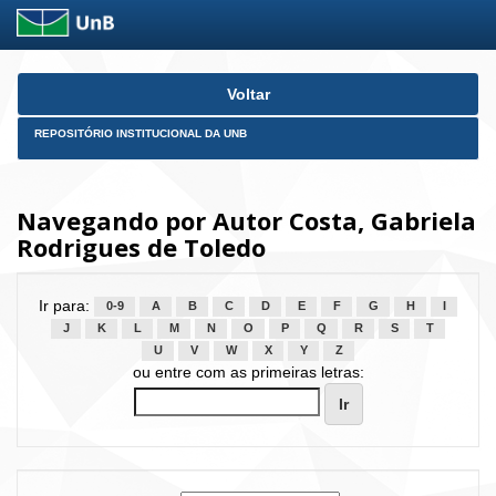
Skip
Voltar
navigation
REPOSITÓRIO INSTITUCIONAL DA UNB
Navegando por Autor Costa, Gabriela
Rodrigues de Toledo
Ir para:
0-9
A
B
C
D
E
F
G
H
I
J
K
L
M
N
O
P
Q
R
S
T
U
V
W
X
Y
Z
ou entre com as primeiras letras: