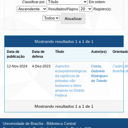
Classificar por:
Em ordem:
Resultados/Página
Registro(s):
Mostrando resultados 1 a 1 de 1
Data de
Data de
Título
Autor(es)
Orientado
publicação
defesa
12-Nov-2024
4-Dez-2023
Aspectos
Costa,
Castro, M
ecoepidemiológicos
Gabriela
Botelho d
da vigilância de
Rodrigues
primatas não
de Toledo
humanos e febre
amarela no Distrito
Federal
Mostrando resultados 1 a 1 de 1
Universidade de Brasília - Biblioteca Central