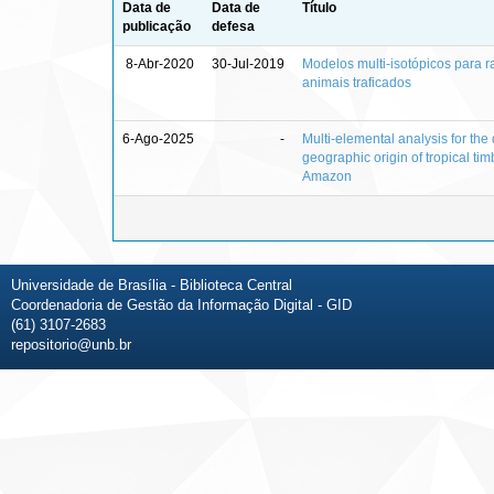
Data de
Data de
Título
publicação
defesa
8-Abr-2020
30-Jul-2019
Modelos multi-isotópicos para 
animais traficados
6-Ago-2025
-
Multi-elemental analysis for the
geographic origin of tropical tim
Amazon
Universidade de Brasília - Biblioteca Central
Coordenadoria de Gestão da Informação Digital - GID
(61) 3107-2683
repositorio@unb.br