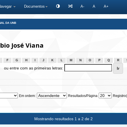
Navegar
Documentos
A-
A
A+
NAL DA UNB
bio José Viana
F
G
H
I
J
K
L
M
N
O
P
Q
R
ou entre com as primeiras letras:
Em ordem:
Resultados/Página
Registro(
Mostrando resultados 1 a 2 de 2