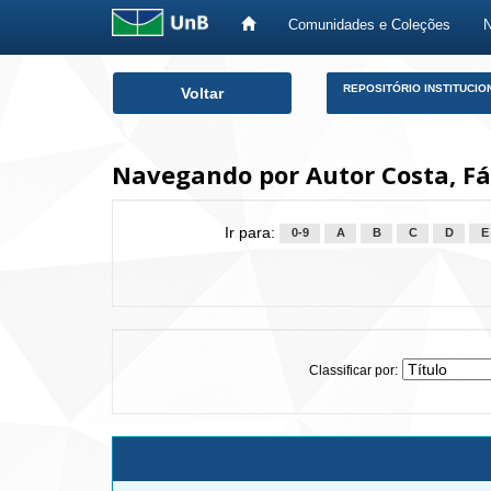
Comunidades e Coleções
Skip
REPOSITÓRIO INSTITUCIO
Voltar
navigation
Navegando por Autor Costa, Fá
Ir para:
0-9
A
B
C
D
E
Classificar por: