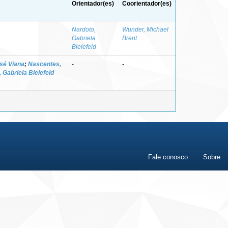
Orientador(es)
Coorientador(es)
Nardoto,
Wunder, Michael
Gabriela
Brent
Bielefeld
osé Viana
;
Nascentes,
-
-
 Gabriela Bielefeld
Fale conosco
Sobre