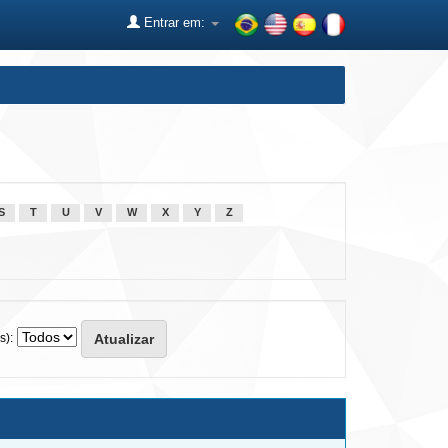
Entrar em:
S
T
U
V
W
X
Y
Z
s):