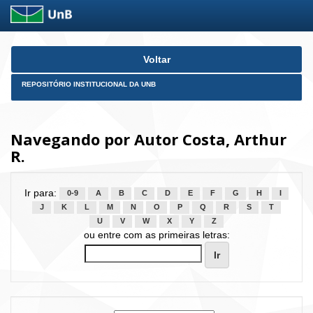
Skip
Voltar
navigation
REPOSITÓRIO INSTITUCIONAL DA UNB
Navegando por Autor Costa, Arthur
R.
Ir para:
0-9
A
B
C
D
E
F
G
H
I
J
K
L
M
N
O
P
Q
R
S
T
U
V
W
X
Y
Z
ou entre com as primeiras letras: