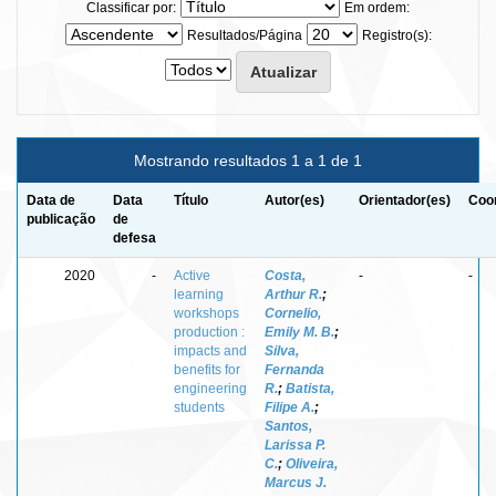
Classificar por:
Em ordem:
Resultados/Página
Registro(s):
Mostrando resultados 1 a 1 de 1
Data de
Data
Título
Autor(es)
Orientador(es)
Coor
publicação
de
defesa
2020
-
Active
Costa,
-
-
learning
Arthur R.
;
workshops
Cornelio,
production :
Emily M. B.
;
impacts and
Silva,
benefits for
Fernanda
engineering
R.
;
Batista,
students
Filipe A.
;
Santos,
Larissa P.
C.
;
Oliveira,
Marcus J.