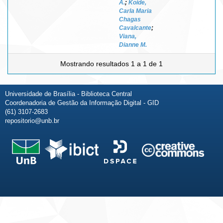
A.
;
Koide,
Carla Maria
Chagas
Cavalcante
;
Viana,
Dianne M.
Mostrando resultados 1 a 1 de 1
Universidade de Brasília - Biblioteca Central
Coordenadoria de Gestão da Informação Digital - GID
(61) 3107-2683
repositorio@unb.br
Fale conosco