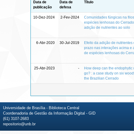
Data de
Data de
Título
publicação
defesa
10-Dez-2024
2-Fev-2024
Comunidades fúngicas na filos
espécies lenhosas do Cerrado 
adição de nutrientes ao solo
6-Abr-2020
30-Jul-2019
Efeito da adição de nutrientes
prazo nas interações acima e 
de espécies lenhosas do Cerr
25-Abr-2023
-
How deep can the endophytic
go? : a case study on six wood
the Brazilian Cerrado
Universidade de Brasília - Biblioteca Central
Coordenadoria de Gestão da Informação Digital - GID
(61) 3107-2683
repositorio@unb.br