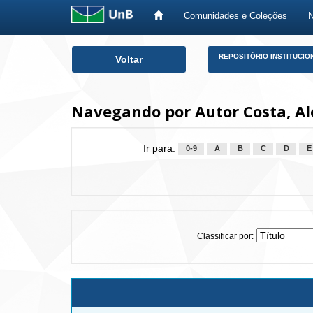
Comunidades e Coleções
Skip
REPOSITÓRIO INSTITUCIO
Voltar
navigation
Navegando por Autor Costa, A
Ir para:
0-9
A
B
C
D
E
Classificar por: