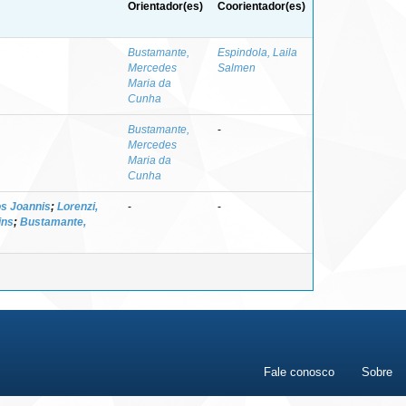
Orientador(es)
Coorientador(es)
Bustamante,
Espindola, Laila
Mercedes
Salmen
Maria da
Cunha
Bustamante,
-
Mercedes
Maria da
Cunha
os Joannis
;
Lorenzi,
-
-
ins
;
Bustamante,
Fale conosco
Sobre