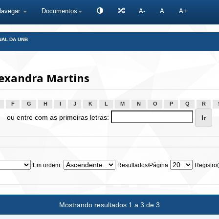
Navegar
Documentos
A-
A
A+
NAL DA UNB
lexandra Martins
F
G
H
I
J
K
L
M
N
O
P
Q
R
ou entre com as primeiras letras:
Em ordem:
Resultados/Página
Registro(
Mostrando resultados 1 a 3 de 3