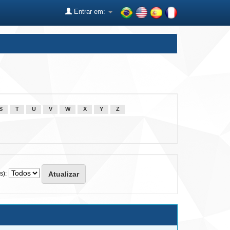
Entrar em:
S
T
U
V
W
X
Y
Z
s):