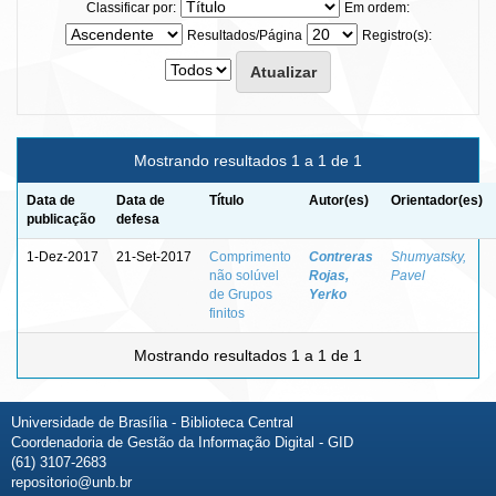
Classificar por:
Em ordem:
Resultados/Página
Registro(s):
Mostrando resultados 1 a 1 de 1
Data de
Data de
Título
Autor(es)
Orientador(es)
publicação
defesa
1-Dez-2017
21-Set-2017
Comprimento
Contreras
Shumyatsky,
não solúvel
Rojas,
Pavel
de Grupos
Yerko
finitos
Mostrando resultados 1 a 1 de 1
Universidade de Brasília - Biblioteca Central
Coordenadoria de Gestão da Informação Digital - GID
(61) 3107-2683
repositorio@unb.br