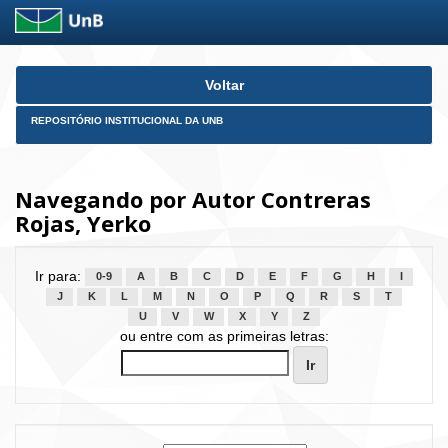
Skip
Voltar
navigation
REPOSITÓRIO INSTITUCIONAL DA UNB
Navegando por Autor Contreras
Rojas, Yerko
Ir para:
0-9
A
B
C
D
E
F
G
H
I
J
K
L
M
N
O
P
Q
R
S
T
U
V
W
X
Y
Z
ou entre com as primeiras letras: