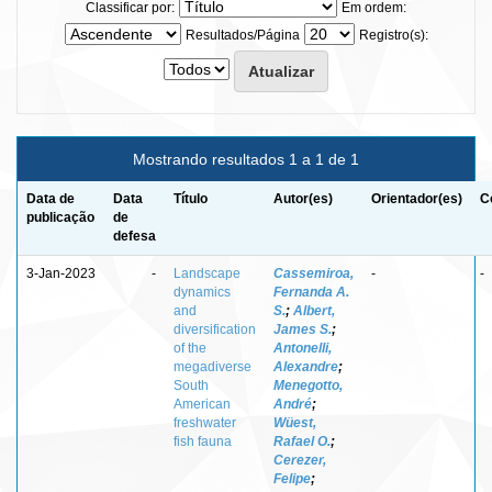
Classificar por:
Em ordem:
Resultados/Página
Registro(s):
Mostrando resultados 1 a 1 de 1
Data de
Data
Título
Autor(es)
Orientador(es)
C
publicação
de
defesa
3-Jan-2023
-
Landscape
Cassemiroa,
-
-
dynamics
Fernanda A.
and
S.
;
Albert,
diversification
James S.
;
of the
Antonelli,
megadiverse
Alexandre
;
South
Menegotto,
American
André
;
freshwater
Wüest,
fish fauna
Rafael O.
;
Cerezer,
Felipe
;