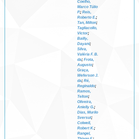
Coelho,
Marco Túlio
P.
;
Reis,
Roberto E.
;
Tan, Milton
;
Tagliacollo,
Victor
;
Bailly,
Dayani
;
Silva,
Valéria F. B.
da
;
Frota,
Augusto
;
Graça,
Weferson J.
da
;
Ré,
Reginaldo
;
Ramos,
Telton
;
Oliveira,
Anielly G.
;
Dias, Murilo
Sversut
;
Colwell,
Robert K.
;
Rangel,
Thiago F.
;