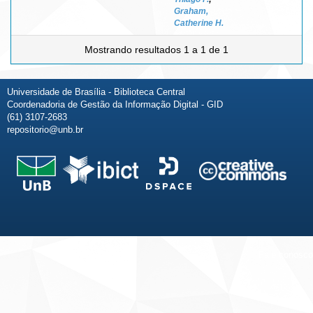
Graham,
Catherine H.
Mostrando resultados 1 a 1 de 1
Universidade de Brasília - Biblioteca Central
Coordenadoria de Gestão da Informação Digital - GID
(61) 3107-2683
repositorio@unb.br
Fale conosco
Sobre