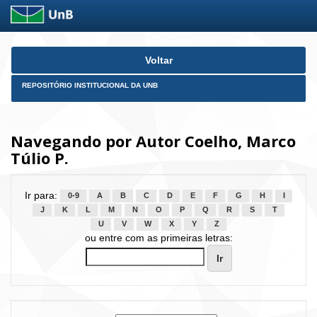
Skip
Voltar
navigation
REPOSITÓRIO INSTITUCIONAL DA UNB
Navegando por Autor Coelho, Marco
Túlio P.
Ir para:
0-9
A
B
C
D
E
F
G
H
I
J
K
L
M
N
O
P
Q
R
S
T
U
V
W
X
Y
Z
ou entre com as primeiras letras: