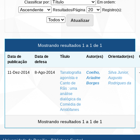
Classificar por:
Em ordem:
Resultados/Página
Registro(s):
Mostrando resultados 1 a 1 de 1
Data de
Data de
Título
Autor(es)
Orientador(es)
publicação
defesa
11-Dez-2014
8-Ago-2014
Tanatografia
Coelho,
Silva Junior,
agonísta e
Ariadne
Augusto
Canto de
Borges
Rodrigues da
Rãs : uma
análise
dialógica da
Comédia de
Aristófanes
Mostrando resultados 1 a 1 de 1