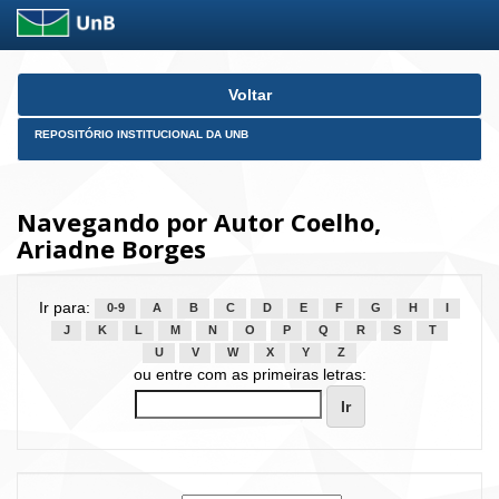
Skip
Voltar
navigation
REPOSITÓRIO INSTITUCIONAL DA UNB
Navegando por Autor Coelho,
Ariadne Borges
Ir para:
0-9
A
B
C
D
E
F
G
H
I
J
K
L
M
N
O
P
Q
R
S
T
U
V
W
X
Y
Z
ou entre com as primeiras letras: