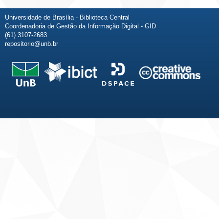
Universidade de Brasília - Biblioteca Central
Coordenadoria de Gestão da Informação Digital - GID
(61) 3107-2683
repositorio@unb.br
Fale conosco
Sobre