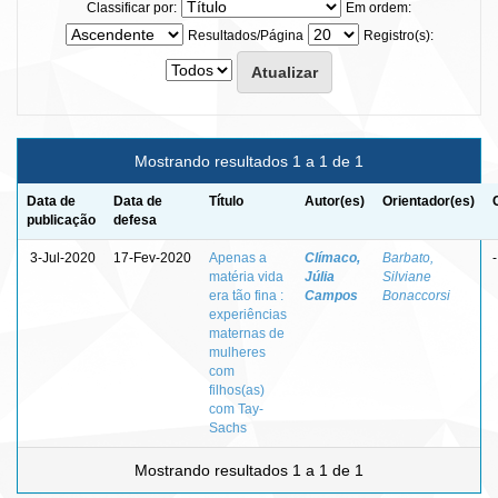
Classificar por:
Em ordem:
Resultados/Página
Registro(s):
Mostrando resultados 1 a 1 de 1
Data de
Data de
Título
Autor(es)
Orientador(es)
publicação
defesa
3-Jul-2020
17-Fev-2020
Apenas a
Clímaco,
Barbato,
-
matéria vida
Júlia
Silviane
era tão fina :
Campos
Bonaccorsi
experiências
maternas de
mulheres
com
filhos(as)
com Tay-
Sachs
Mostrando resultados 1 a 1 de 1