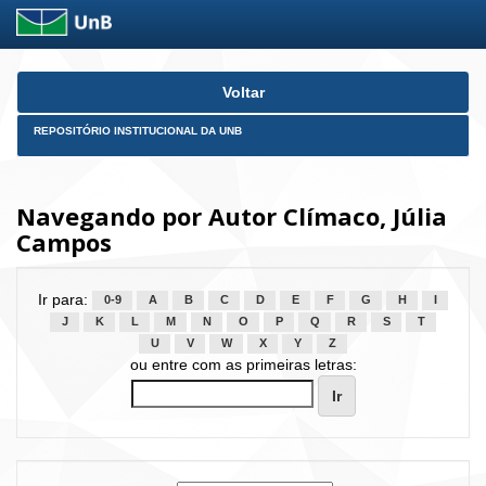
Skip
Voltar
navigation
REPOSITÓRIO INSTITUCIONAL DA UNB
Navegando por Autor Clímaco, Júlia
Campos
Ir para:
0-9
A
B
C
D
E
F
G
H
I
J
K
L
M
N
O
P
Q
R
S
T
U
V
W
X
Y
Z
ou entre com as primeiras letras: