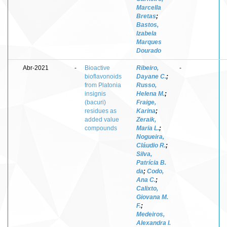
Marcella
Bretas
;
Bastos,
Izabela
Marques
Dourado
Abr-2021
-
Bioactive
Ribeiro,
-
bioflavonoids
Dayane C.
;
from Platonia
Russo,
insignis
Helena M.
;
(bacuri)
Fraige,
residues as
Karina
;
added value
Zeraik,
compounds
Maria L.
;
Nogueira,
Cláudio R.
;
Silva,
Patrícia B.
da
;
Codo,
Ana C.
;
Calixto,
Giovana M.
F.
;
Medeiros,
Alexandra I.