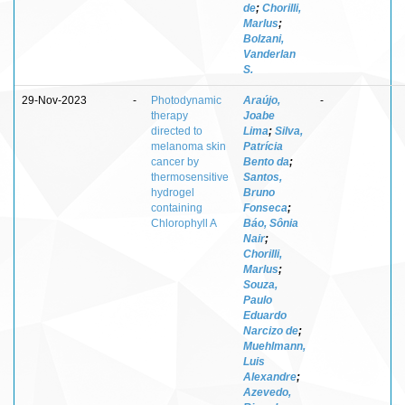
de
;
Chorilli,
Marlus
;
Bolzani,
Vanderlan
S.
29-Nov-2023
-
Photodynamic
Araújo,
-
therapy
Joabe
directed to
Lima
;
Silva,
melanoma skin
Patrícia
cancer by
Bento da
;
thermosensitive
Santos,
hydrogel
Bruno
containing
Fonseca
;
Chlorophyll A
Báo, Sônia
Nair
;
Chorilli,
Marlus
;
Souza,
Paulo
Eduardo
Narcizo de
;
Muehlmann,
Luis
Alexandre
;
Azevedo,