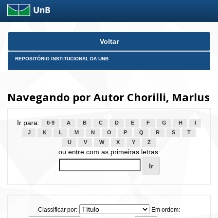
Skip
Voltar
navigation
REPOSITÓRIO INSTITUCIONAL DA UNB
Navegando por Autor Chorilli, Marlus
Ir para:
0-9
A
B
C
D
E
F
G
H
I
J
K
L
M
N
O
P
Q
R
S
T
U
V
W
X
Y
Z
ou entre com as primeiras letras:
Classificar por:
Em ordem: