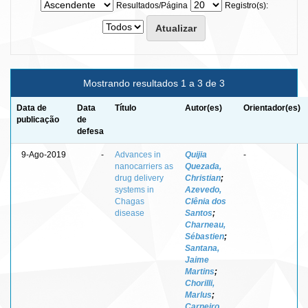
Resultados/Página
Registro(s):
Mostrando resultados 1 a 3 de 3
Data de
Data
Título
Autor(es)
Orientador(es)
publicação
de
defesa
9-Ago-2019
-
Advances in
Quijia
-
nanocarriers as
Quezada,
drug delivery
Christian
;
systems in
Azevedo,
Chagas
Clênia dos
disease
Santos
;
Charneau,
Sébastien
;
Santana,
Jaime
Martins
;
Chorilli,
Marlus
;
Carneiro,