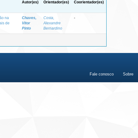
Autor(es)
Orientador(es)
Coorientador(es)
ção na
Chaves,
Costa,
-
ais de
Vitor
Alexandre
Pinto
Bernardino
Fale conosco
Sobre