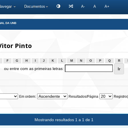
Navegar
Documentos
A-
A
A+
NAL DA UNB
itor Pinto
F
G
H
I
J
K
L
M
N
O
P
Q
R
ou entre com as primeiras letras:
Em ordem:
Resultados/Página
Registro(
Mostrando resultados 1 a 1 de 1