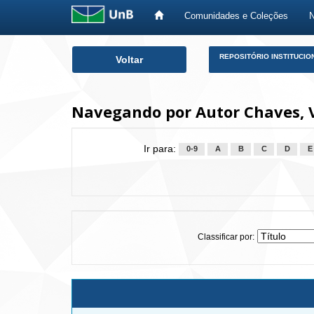
Comunidades e Coleções
Skip
REPOSITÓRIO INSTITUCIO
Voltar
navigation
Navegando por Autor Chaves, V
Ir para:
0-9
A
B
C
D
E
Classificar por: