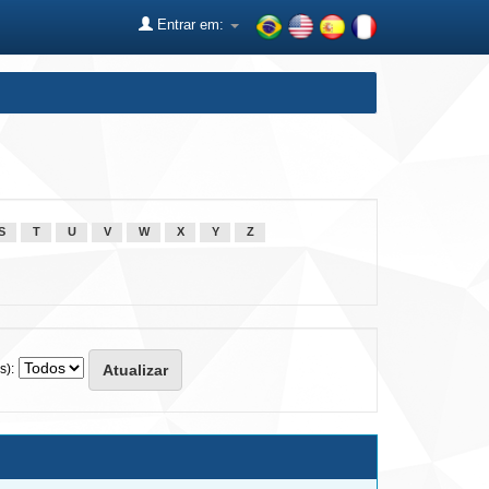
Entrar em:
S
T
U
V
W
X
Y
Z
s):