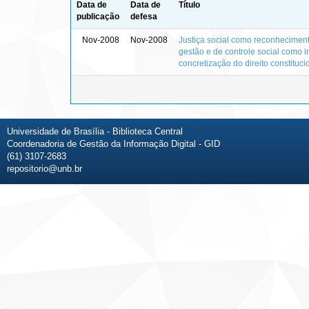
Data de
Data de
Título
publicação
defesa
Nov-2008
Nov-2008
Justiça social como reconheciment
gestão e de controle social como i
concretização do direito constituci
Universidade de Brasília - Biblioteca Central
Coordenadoria de Gestão da Informação Digital - GID
(61) 3107-2683
repositorio@unb.br