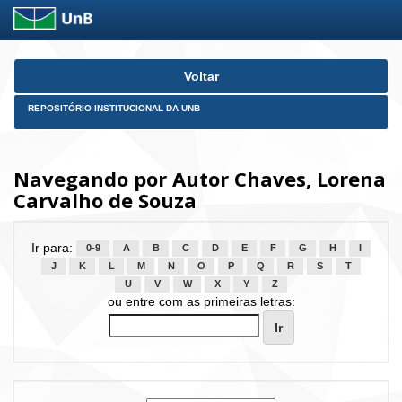
Skip
Voltar
navigation
REPOSITÓRIO INSTITUCIONAL DA UNB
Navegando por Autor Chaves, Lorena
Carvalho de Souza
Ir para:
0-9
A
B
C
D
E
F
G
H
I
J
K
L
M
N
O
P
Q
R
S
T
U
V
W
X
Y
Z
ou entre com as primeiras letras: