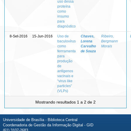
uso dessa
proteína
como
insumo
para
diagnóstico
8-Set-2016
15-Jun-2016
Uso de
Chaves,
Ribeiro,
baculovírus
Lorena
Bergmann
como
Carvalho
Morais
ferrramenta
de Souza
para
produção
de
antígenos
vacinais e
“virus like
particles”
(VLPs)
Mostrando resultados 1 a 2 de 2
Universidade de Brasília - Biblioteca Central
Coordenadoria de Gestão da Informação Digital - GID
(61) 3107-2683