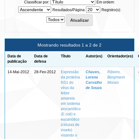
Classificar por:
Em ordem:
Resultados/Página
Registro(s):
Mostrando resultados 1 a 2 de 2
Data de
Data de
Título
Autor(es)
Orientador(es)
publicação
defesa
14-Mai-2012
28-Fev-2012
Expressão
Chaves,
Ribeiro,
da proteína
Lorena
Bergmann
NS1 do
Carvalho
Morais
vírus da
de Souza
febre
amarela
em sistema
procariótico
(E.coli) e
eucariótico
(células de
inseto)
visando o