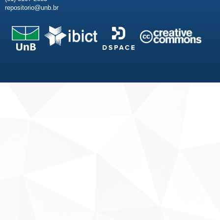
repositorio@unb.br
Fale conosco
Sobre