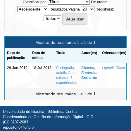
Classificar por:
Em ordem:
Resultados/Página
Registro(s):
Mostrando resultados 1 a 1 de 1
Data de
Data de
Título
Autor(es)
Orientador(es)
publicação
defesa
29-Jan-2019
18-Jul-2018
Cartografia,
Chaves,
Lignelli, César
autoficção e
Frederico
catarse : 7
Bernardo
experiências
Mostrando resultados 1 a 1 de 1
Universidade de Brasília - Biblioteca Central
Coordenadoria de Gestão da Informação Digital - GID
(61) 3107-2683
repositorio@unb.br