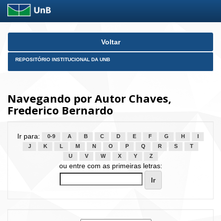
Skip
Voltar
navigation
REPOSITÓRIO INSTITUCIONAL DA UNB
Navegando por Autor Chaves,
Frederico Bernardo
Ir para:
0-9
A
B
C
D
E
F
G
H
I
J
K
L
M
N
O
P
Q
R
S
T
U
V
W
X
Y
Z
ou entre com as primeiras letras: