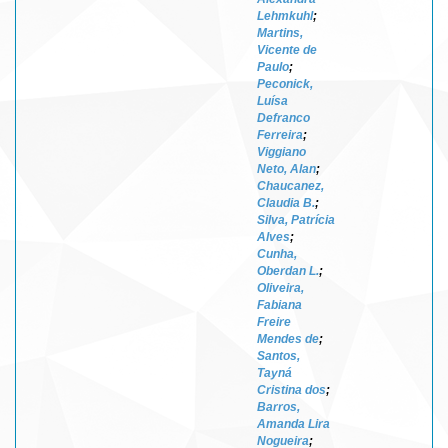
Lehmkuhl
;
Martins,
Vicente de
Paulo
;
Peconick,
Luísa
Defranco
Ferreira
;
Viggiano
Neto, Alan
;
Chaucanez,
Claudia B.
;
Silva, Patrícia
Alves
;
Cunha,
Oberdan L.
;
Oliveira,
Fabiana
Freire
Mendes de
;
Santos,
Tayná
Cristina dos
;
Barros,
Amanda Lira
Nogueira
;