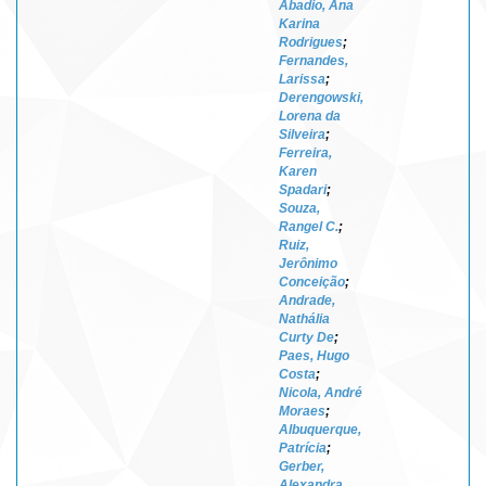
Abadio, Ana
Karina
Rodrigues
;
Fernandes,
Larissa
;
Derengowski,
Lorena da
Silveira
;
Ferreira,
Karen
Spadari
;
Souza,
Rangel C.
;
Ruiz,
Jerônimo
Conceição
;
Andrade,
Nathália
Curty De
;
Paes, Hugo
Costa
;
Nicola, André
Moraes
;
Albuquerque,
Patrícia
;
Gerber,
Alexandra