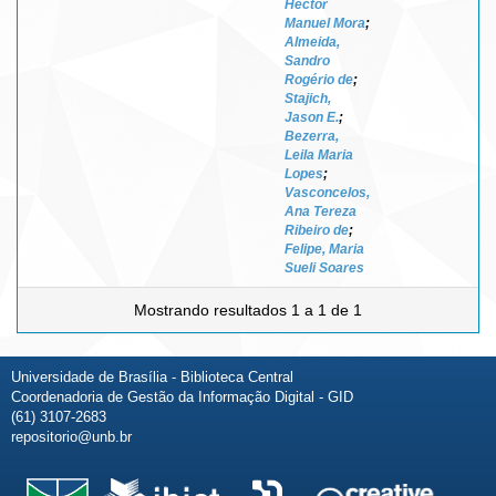
Héctor
Manuel Mora
;
Almeida,
Sandro
Rogério de
;
Stajich,
Jason E.
;
Bezerra,
Leila Maria
Lopes
;
Vasconcelos,
Ana Tereza
Ribeiro de
;
Felipe, Maria
Sueli Soares
Mostrando resultados 1 a 1 de 1
Universidade de Brasília - Biblioteca Central
Coordenadoria de Gestão da Informação Digital - GID
(61) 3107-2683
repositorio@unb.br