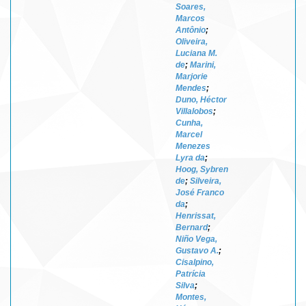
Soares,
Marcos
Antônio
;
Oliveira,
Luciana M.
de
;
Marini,
Marjorie
Mendes
;
Duno, Héctor
Villalobos
;
Cunha,
Marcel
Menezes
Lyra da
;
Hoog, Sybren
de
;
Silveira,
José Franco
da
;
Henrissat,
Bernard
;
Niño Vega,
Gustavo A.
;
Cisalpino,
Patrícia
Silva
;
Montes,