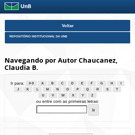
Skip
Voltar
navigation
REPOSITÓRIO INSTITUCIONAL DA UNB
Navegando por Autor Chaucanez,
Claudia B.
Ir para:
0-9
A
B
C
D
E
F
G
H
I
J
K
L
M
N
O
P
Q
R
S
T
U
V
W
X
Y
Z
ou entre com as primeiras letras: