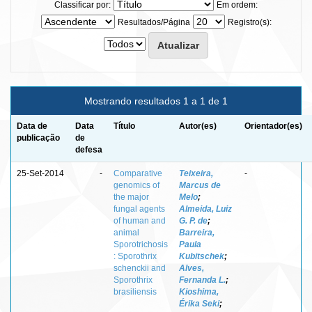
Classificar por:
Em ordem:
Resultados/Página
Registro(s):
Mostrando resultados 1 a 1 de 1
Data de
Data
Título
Autor(es)
Orientador(es)
publicação
de
defesa
25-Set-2014
-
Comparative
Teixeira,
-
genomics of
Marcus de
the major
Melo
;
fungal agents
Almeida, Luiz
of human and
G. P. de
;
animal
Barreira,
Sporotrichosis
Paula
: Sporothrix
Kubitschek
;
schenckii and
Alves,
Sporothrix
Fernanda L.
;
brasiliensis
Kioshima,
Érika Seki
;