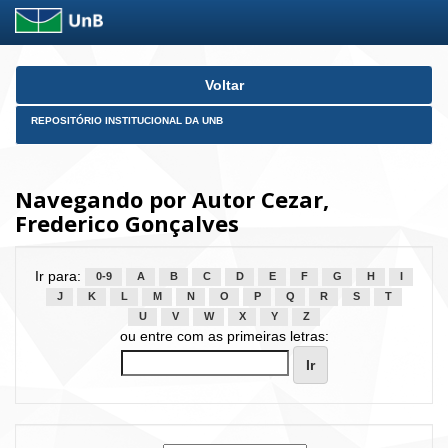
Skip
Voltar
navigation
REPOSITÓRIO INSTITUCIONAL DA UNB
Navegando por Autor Cezar,
Frederico Gonçalves
Ir para:
0-9
A
B
C
D
E
F
G
H
I
J
K
L
M
N
O
P
Q
R
S
T
U
V
W
X
Y
Z
ou entre com as primeiras letras: