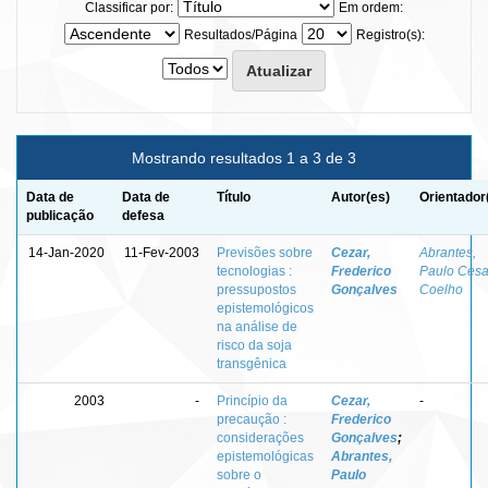
Classificar por:
Em ordem:
Resultados/Página
Registro(s):
Mostrando resultados 1 a 3 de 3
Data de
Data de
Título
Autor(es)
Orientador
publicação
defesa
14-Jan-2020
11-Fev-2003
Previsões sobre
Cezar,
Abrantes,
tecnologias :
Frederico
Paulo Cesa
pressupostos
Gonçalves
Coelho
epistemológicos
na análise de
risco da soja
transgênica
2003
-
Princípio da
Cezar,
-
precaução :
Frederico
considerações
Gonçalves
;
epistemológicas
Abrantes,
sobre o
Paulo