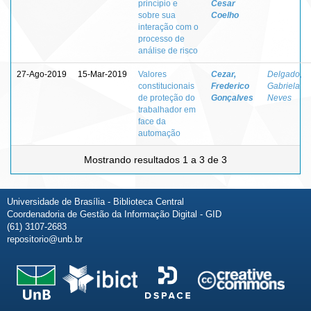
princípio e
Cesar
sobre sua
Coelho
interação com o
processo de
análise de risco
27-Ago-2019
15-Mar-2019
Valores
Cezar,
Delgado,
constitucionais
Frederico
Gabriela
de proteção do
Gonçalves
Neves
trabalhador em
face da
automação
Mostrando resultados 1 a 3 de 3
Universidade de Brasília - Biblioteca Central
Coordenadoria de Gestão da Informação Digital - GID
(61) 3107-2683
repositorio@unb.br