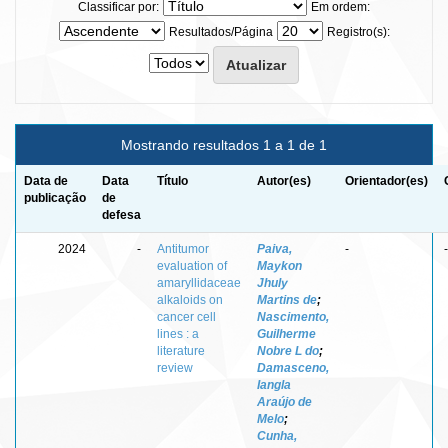
Classificar por:
Em ordem:
Resultados/Página
Registro(s):
Mostrando resultados 1 a 1 de 1
Data de
Data
Título
Autor(es)
Orientador(es)
publicação
de
defesa
2024
-
Antitumor
Paiva,
-
-
evaluation of
Maykon
amaryllidaceae
Jhuly
alkaloids on
Martins de
;
cancer cell
Nascimento,
lines : a
Guilherme
literature
Nobre L do
;
review
Damasceno,
Iangla
Araújo de
Melo
;
Cunha,