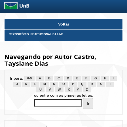
Skip
Voltar
navigation
REPOSITÓRIO INSTITUCIONAL DA UNB
Navegando por Autor Castro,
Tayslane Dias
Ir para:
0-9
A
B
C
D
E
F
G
H
I
J
K
L
M
N
O
P
Q
R
S
T
U
V
W
X
Y
Z
ou entre com as primeiras letras: