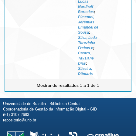
Lucas
Nordhoff
Barcelos
;
Pimentel,
Jeremias
Emanoel de
Sousa
;
Silva, Leda
Terezinha
Freitas e
;
Castro,
Tayslane
Dias
;
Silveira,
Dâmaris
Mostrando resultados 1 a 1 de 1
Universidade de Brasília - Biblioteca Central
Coordenadoria de Gestão da Informação Digital - GID
(61) 3107-2683
repositorio@unb.br