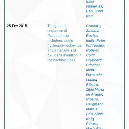
Elisa
Filgueiras
;
Báo, Sônia
Nair
25-Fev-2015
-
The genome
Craveiro,
-
sequence of
Saluana
Pseudoplusia
Rocha
;
includens single
Inglis, Peter
nucleopolyhedrovirus
W.
;
Togawa,
and an analysis of
Roberto
p26 gene evolution in
Coiti
;
the baculoviruses
Grynberg,
Priscila
;
Melo,
Fernando
Lucas
;
Ribeiro,
Zilda Maria
de Araújo
;
Ribeiro,
Bergmann
Morais
;
Báo, Sônia
Nair
;
Castro,
Maria Elita