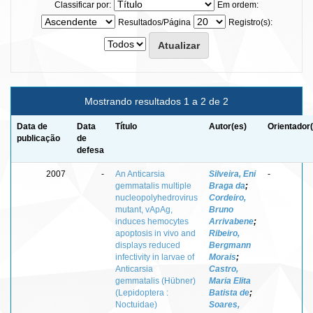
Classificar por:
Em ordem:
Resultados/Página
Registro(s):
Mostrando resultados 1 a 2 de 2
Data de
Data
Título
Autor(es)
Orientador
publicação
de
defesa
2007
-
An Anticarsia
Silveira, Eni
-
gemmatalis multiple
Braga da
;
nucleopolyhedrovirus
Cordeiro,
mutant, vApAg,
Bruno
induces hemocytes
Arrivabene
;
apoptosis in vivo and
Ribeiro,
displays reduced
Bergmann
infectivity in larvae of
Morais
;
Anticarsia
Castro,
gemmatalis (Hübner)
Maria Elita
(Lepidoptera :
Batista de
;
Noctuidae)
Soares,