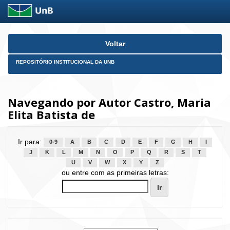
Skip
Voltar
navigation
REPOSITÓRIO INSTITUCIONAL DA UNB
Navegando por Autor Castro, Maria
Elita Batista de
Ir para:
0-9
A
B
C
D
E
F
G
H
I
J
K
L
M
N
O
P
Q
R
S
T
U
V
W
X
Y
Z
ou entre com as primeiras letras: