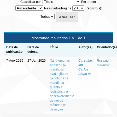
Classificar por:
Em ordem:
Resultados/Página
Registro(s):
Mostrando resultados 1 a 1 de 1
Data de
Data de
Título
Autor(es)
Orientador(e
publicação
defesa
7-Ago-2025
27-Jan-2025
Xanthomonas
Carvalho,
Rossato,
phaseoli pv.
Ian
Maurício
manihotis :
Carlos
avaliação de
Bispo de
genótipos de
mandioca
quanto à
resistência e
desenvolvimento
de novos
métodos de
detecção