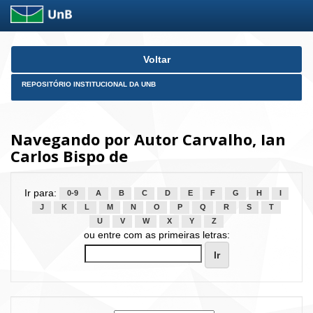
Skip
Voltar
navigation
REPOSITÓRIO INSTITUCIONAL DA UNB
Navegando por Autor Carvalho, Ian
Carlos Bispo de
Ir para:
0-9
A
B
C
D
E
F
G
H
I
J
K
L
M
N
O
P
Q
R
S
T
U
V
W
X
Y
Z
ou entre com as primeiras letras: