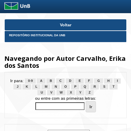
Skip
Voltar
navigation
REPOSITÓRIO INSTITUCIONAL DA UNB
Navegando por Autor Carvalho, Erika
dos Santos
Ir para:
0-9
A
B
C
D
E
F
G
H
I
J
K
L
M
N
O
P
Q
R
S
T
U
V
W
X
Y
Z
ou entre com as primeiras letras: