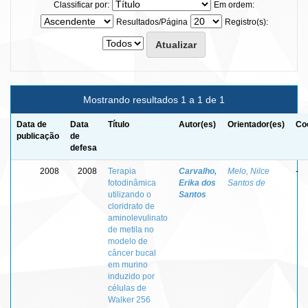
Classificar por:
Em ordem:
Resultados/Página
Registro(s):
Mostrando resultados 1 a 1 de 1
Data de
Data
Título
Autor(es)
Orientador(es)
Co
publicação
de
defesa
2008
2008
Terapia
Carvalho,
Melo, Nilce
-
fotodinâmica
Erika dos
Santos de
utilizando o
Santos
cloridrato de
aminolevulinato
de metila no
modelo de
câncer bucal
em murino
induzido por
células de
Walker 256