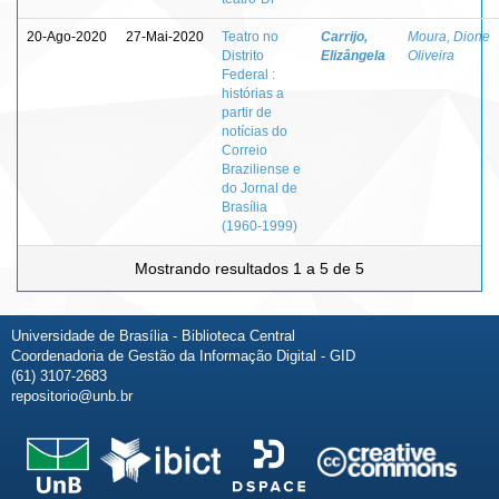
20-Ago-2020
27-Mai-2020
Teatro no
Carrijo,
Moura, Dione
Distrito
Elizângela
Oliveira
Federal :
histórias a
partir de
notícias do
Correio
Braziliense e
do Jornal de
Brasília
(1960-1999)
Mostrando resultados 1 a 5 de 5
Universidade de Brasília - Biblioteca Central
Coordenadoria de Gestão da Informação Digital - GID
(61) 3107-2683
repositorio@unb.br