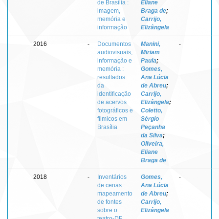
de Brasília :
Eliane
imagem,
Braga de
;
memória e
Carrijo,
informação
Elizângela
2016
-
Documentos
Manini,
-
audiovisuais,
Miriam
informação e
Paula
;
memória :
Gomes,
resultados
Ana Lúcia
da
de Abreu
;
identificação
Carrijo,
de acervos
Elizângela
;
fotográficos e
Coletto,
fílmicos em
Sérgio
Brasília
Peçanha
da Silva
;
Oliveira,
Eliane
Braga de
2018
-
Inventários
Gomes,
-
de cenas :
Ana Lúcia
mapeamento
de Abreu
;
de fontes
Carrijo,
sobre o
Elizângela
teatro-DF