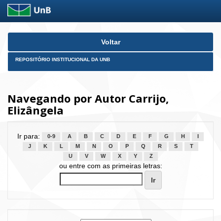
Skip
Voltar
navigation
REPOSITÓRIO INSTITUCIONAL DA UNB
Navegando por Autor Carrijo,
Elizângela
Ir para:
0-9
A
B
C
D
E
F
G
H
I
J
K
L
M
N
O
P
Q
R
S
T
U
V
W
X
Y
Z
ou entre com as primeiras letras: