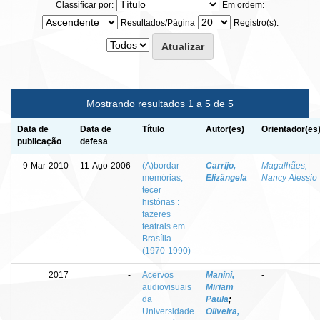
Classificar por:
Em ordem:
Resultados/Página
Registro(s):
Mostrando resultados 1 a 5 de 5
Data de
Data de
Título
Autor(es)
Orientador(es
publicação
defesa
9-Mar-2010
11-Ago-2006
(A)bordar
Carrijo,
Magalhães,
memórias,
Elizângela
Nancy Alessio
tecer
histórias :
fazeres
teatrais em
Brasília
(1970-1990)
2017
-
Acervos
Manini,
-
audiovisuais
Miriam
da
Paula
;
Universidade
Oliveira,