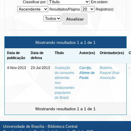
Classificar por:
Em ordem:
Resultados/Página
Registro(s):
Mostrando resultados 1 a 1 de 1
Data de
Data de
Título
Autor(es)
Orientador(es)
C
publicação
defesa
4-Nov-2013
23-Jul-2013
Avaliação
Carrijo,
Botelho,
-
do consumo
Alinne de
Raquel Braz
alimentar
Paula
Assunção
nos
restaurantes
populares
do Brasil
Mostrando resultados 1 a 1 de 1
Universidade de Brasília - Biblioteca Central