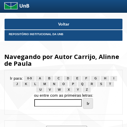
Skip
Voltar
navigation
REPOSITÓRIO INSTITUCIONAL DA UNB
Navegando por Autor Carrijo, Alinne
de Paula
Ir para:
0-9
A
B
C
D
E
F
G
H
I
J
K
L
M
N
O
P
Q
R
S
T
U
V
W
X
Y
Z
ou entre com as primeiras letras: