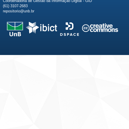
Coordenadoria de Gestão da Informação Digital - GID
(61) 3107-2683
repositorio@unb.br
Fale conosco
Sobre