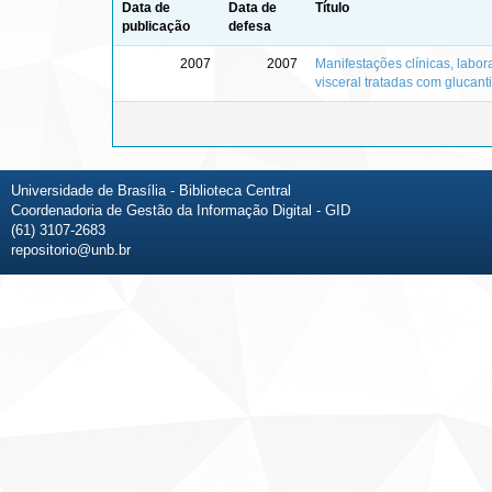
Data de
Data de
Título
publicação
defesa
2007
2007
Manifestações clínicas, labor
visceral tratadas com glucan
Universidade de Brasília - Biblioteca Central
Coordenadoria de Gestão da Informação Digital - GID
(61) 3107-2683
repositorio@unb.br