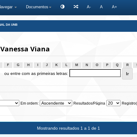
Navegar
Documentos
A-
A
A+
NAL DA UNB
 Vanessa Viana
F
G
H
I
J
K
L
M
N
O
P
Q
R
ou entre com as primeiras letras:
Em ordem:
Resultados/Página
Registro(
Mostrando resultados 1 a 1 de 1