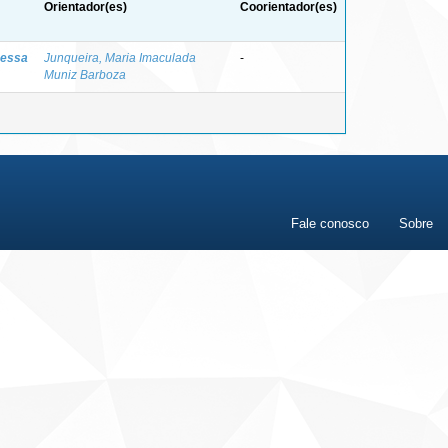
Orientador(es)
Coorientador(es)
nessa
Junqueira, Maria Imaculada
-
Muniz Barboza
Fale conosco
Sobre