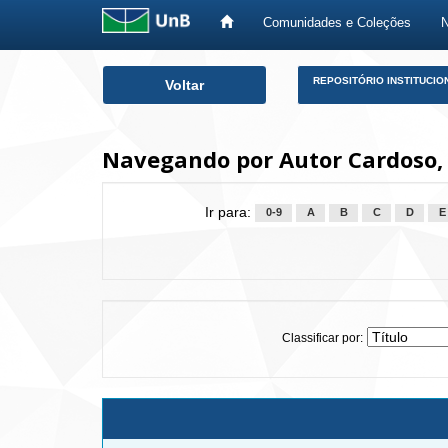
Comunidades e Coleções
Skip
REPOSITÓRIO INSTITUCIO
Voltar
navigation
Navegando por Autor Cardoso,
Ir para:
0-9
A
B
C
D
E
Classificar por: