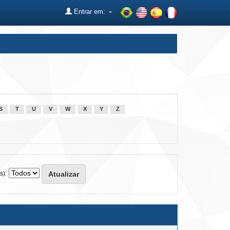
Entrar em:
S
T
U
V
W
X
Y
Z
s):