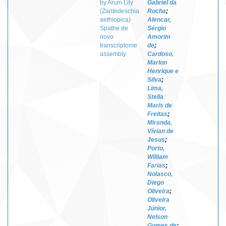
by Arum Lily
Gabriel da
(Zantedeschia
Rocha
;
aethiopica)
Alencar,
Spathe de
Sérgio
novo
Amorim
transcriptome
de
;
assembly
Cardoso,
Marlon
Henrique e
Silva
;
Lima,
Stella
Maris de
Freitas
;
Miranda,
Vívian de
Jesus
;
Porto,
William
Farias
;
Nolasco,
Diego
Oliveira
;
Oliveira
Júnior,
Nelson
Gomes de
;