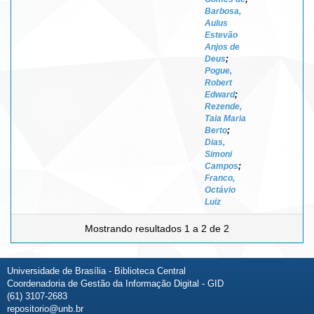
Barbosa,
Aulus
Estevão
Anjos de
Deus
;
Pogue,
Robert
Edward
;
Rezende,
Taia Maria
Berto
;
Dias,
Simoni
Campos
;
Franco,
Octávio
Luiz
Mostrando resultados 1 a 2 de 2
Universidade de Brasília - Biblioteca Central
Coordenadoria de Gestão da Informação Digital - GID
(61) 3107-2683
repositorio@unb.br