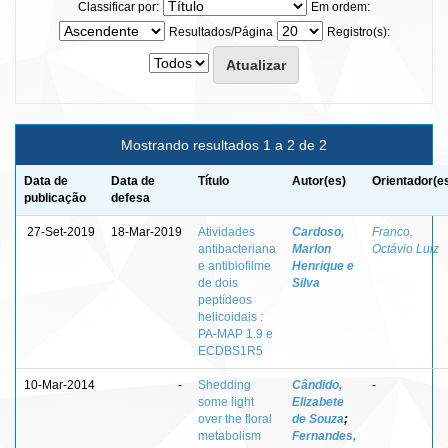
Classificar por:
Em ordem:
Resultados/Página
Registro(s):
Mostrando resultados 1 a 2 de 2
Data de
Data de
Título
Autor(es)
Orientador(e
publicação
defesa
27-Set-2019
18-Mar-2019
Atividades
Cardoso,
Franco,
antibacteriana
Marlon
Octávio Luiz
e antibiofilme
Henrique e
de dois
Silva
peptídeos
helicoidais :
PA-MAP 1.9 e
ECDBS1R5
10-Mar-2014
-
Shedding
Cândido,
-
some light
Elizabete
over the floral
de Souza
;
metabolism
Fernandes,