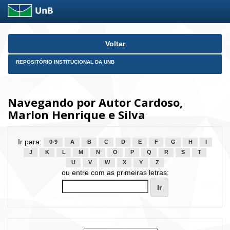
Skip
Voltar
navigation
REPOSITÓRIO INSTITUCIONAL DA UNB
Navegando por Autor Cardoso,
Marlon Henrique e Silva
Ir para:
0-9
A
B
C
D
E
F
G
H
I
J
K
L
M
N
O
P
Q
R
S
T
U
V
W
X
Y
Z
ou entre com as primeiras letras: