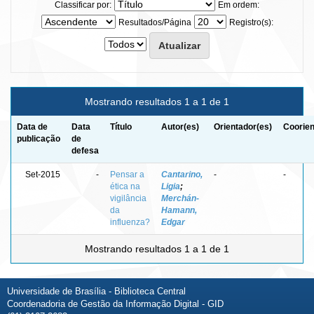
Classificar por:
Em ordem:
Resultados/Página
Registro(s):
Mostrando resultados 1 a 1 de 1
Data de
Data
Título
Autor(es)
Orientador(es)
Coorien
publicação
de
defesa
Set-2015
-
Pensar a
Cantarino,
-
-
ética na
Ligia
;
vigilância
Merchán-
da
Hamann,
influenza?
Edgar
Mostrando resultados 1 a 1 de 1
Universidade de Brasília - Biblioteca Central
Coordenadoria de Gestão da Informação Digital - GID