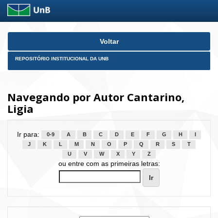
Skip
Voltar
navigation
REPOSITÓRIO INSTITUCIONAL DA UNB
Navegando por Autor Cantarino,
Ligia
Ir para:
0-9
A
B
C
D
E
F
G
H
I
J
K
L
M
N
O
P
Q
R
S
T
U
V
W
X
Y
Z
ou entre com as primeiras letras: