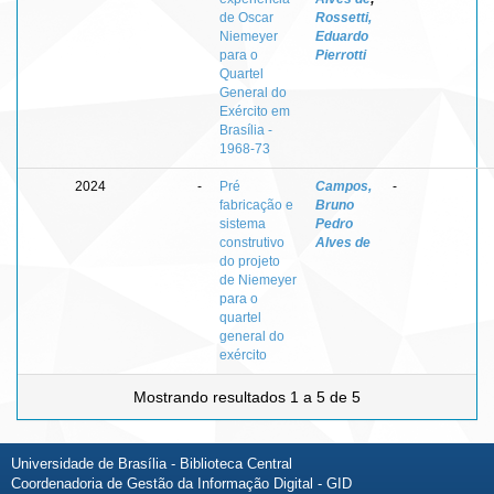
de Oscar
Rossetti,
Niemeyer
Eduardo
para o
Pierrotti
Quartel
General do
Exército em
Brasília -
1968-73
2024
-
Pré
Campos,
-
fabricação e
Bruno
sistema
Pedro
construtivo
Alves de
do projeto
de Niemeyer
para o
quartel
general do
exército
Mostrando resultados 1 a 5 de 5
Universidade de Brasília - Biblioteca Central
Coordenadoria de Gestão da Informação Digital - GID