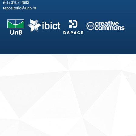
(61) 3107-2683
repositorio@unb.br
Fale conosco
Sobre