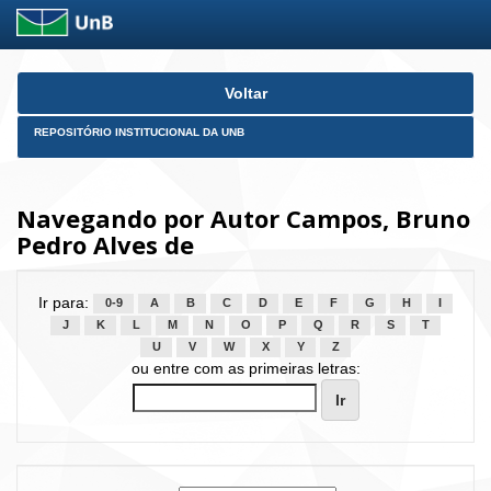
Skip
Voltar
navigation
REPOSITÓRIO INSTITUCIONAL DA UNB
Navegando por Autor Campos, Bruno
Pedro Alves de
Ir para:
0-9
A
B
C
D
E
F
G
H
I
J
K
L
M
N
O
P
Q
R
S
T
U
V
W
X
Y
Z
ou entre com as primeiras letras: