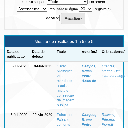
Classificar por:
Em ordem:
Resultados/Página
Registro(s):
Mostrando resultados 1 a 5 de 5
Data de
Data de
Título
Autor(es)
Orientador(es)
publicação
defesa
8-Jul-2025
19-Mar-2025
Oscar
Campos,
Fuentes,
Niemeyer
Bruno
Maribel Del
virou
Pedro
Carmen Aliaga
manchete :
Alves de
arquitetura,
mídia e
construção
da imagem
pública
6-Jul-2020
29-Abr-2020
Palácio do
Campos,
Rossetti,
Exército :
Bruno
Eduardo
conjunto
Pedro
Pierrotti