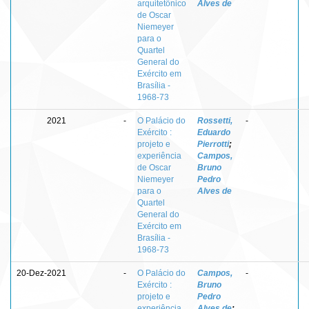
arquitetônico
Alves de
de Oscar
Niemeyer
para o
Quartel
General do
Exército em
Brasília -
1968-73
2021
-
O Palácio do
Rossetti,
-
Exército :
Eduardo
projeto e
Pierrotti
;
experiência
Campos,
de Oscar
Bruno
Niemeyer
Pedro
para o
Alves de
Quartel
General do
Exército em
Brasília -
1968-73
20-Dez-2021
-
O Palácio do
Campos,
-
Exército :
Bruno
projeto e
Pedro
experiência
Alves de
;