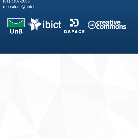
(61) 3107-2683
repositorio@unb.br
Fale conosco
Sobre