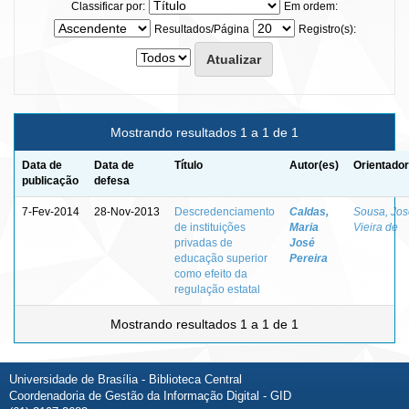
Classificar por:
Em ordem:
Resultados/Página
Registro(s):
Mostrando resultados 1 a 1 de 1
Data de
Data de
Título
Autor(es)
Orientador
publicação
defesa
7-Fev-2014
28-Nov-2013
Descredenciamento
Caldas,
Sousa, Jos
de instituições
Maria
Vieira de
privadas de
José
educação superior
Pereira
como efeito da
regulação estatal
Mostrando resultados 1 a 1 de 1
Universidade de Brasília - Biblioteca Central
Coordenadoria de Gestão da Informação Digital - GID