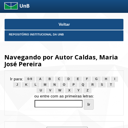
Skip
Voltar
navigation
REPOSITÓRIO INSTITUCIONAL DA UNB
Navegando por Autor Caldas, Maria
José Pereira
Ir para:
0-9
A
B
C
D
E
F
G
H
I
J
K
L
M
N
O
P
Q
R
S
T
U
V
W
X
Y
Z
ou entre com as primeiras letras: