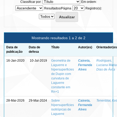
Classificar por:
Em ordem:
Resultados/Página
Registro(s):
Mostrando resultados 1 a 2 de 2
Data de
Data de
Título
Autor(es)
Orientador(es
publicação
defesa
16-Jan-2020
10-Jul-2019
Geometria de
Caixeta,
Rodrigues,
Laguerre e
Fernanda
Luciana Maria
hipersuperficies
Alves
Dias de Ávila
de Dupin com
curvatura de
Laguerre
constante em
Rn+1
28-Mai-2026
29-Mai-2024
Sobre
Caixeta,
Tenenblat, Ket
hipersuperfícies
Fernanda
isotrópicas de
Alves
Laguerre