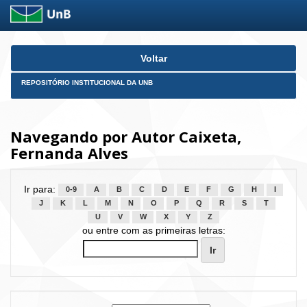
Skip
Voltar
navigation
REPOSITÓRIO INSTITUCIONAL DA UNB
Navegando por Autor Caixeta,
Fernanda Alves
Ir para:
0-9
A
B
C
D
E
F
G
H
I
J
K
L
M
N
O
P
Q
R
S
T
U
V
W
X
Y
Z
ou entre com as primeiras letras: