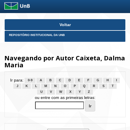
Skip
Voltar
navigation
REPOSITÓRIO INSTITUCIONAL DA UNB
Navegando por Autor Caixeta, Dalma
Maria
Ir para:
0-9
A
B
C
D
E
F
G
H
I
J
K
L
M
N
O
P
Q
R
S
T
U
V
W
X
Y
Z
ou entre com as primeiras letras: