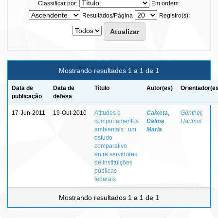
Classificar por:
Em ordem:
Resultados/Página
Registro(s):
Mostrando resultados 1 a 1 de 1
Data de
Data de
Título
Autor(es)
Orientador(e
publicação
defesa
17-Jun-2011
19-Out-2010
Atitudes e
Caixeta,
Günther,
comportamentos
Dalma
Hartmut
ambientais : um
Maria
estudo
comparativo
entre servidores
de instituições
públicas
federais
Mostrando resultados 1 a 1 de 1