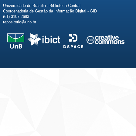
Universidade de Brasília - Biblioteca Central
Coordenadoria de Gestão da Informação Digital - GID
(61) 3107-2683
repositorio@unb.br
Fale conosco
Sobre