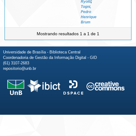
Ryoiti
;
Togni,
Pedro
Henrique
Brum
Mostrando resultados 1 a 1 de 1
Universidade de Brasília - Biblioteca Central
Coordenadoria de Gestão da Informação Digital - GID
(61) 3107-2683
repositorio@unb.br
Fale conosco