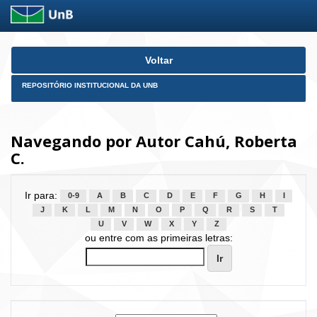
Skip
Voltar
navigation
REPOSITÓRIO INSTITUCIONAL DA UNB
Navegando por Autor Cahú, Roberta
C.
Ir para:
0-9
A
B
C
D
E
F
G
H
I
J
K
L
M
N
O
P
Q
R
S
T
U
V
W
X
Y
Z
ou entre com as primeiras letras: