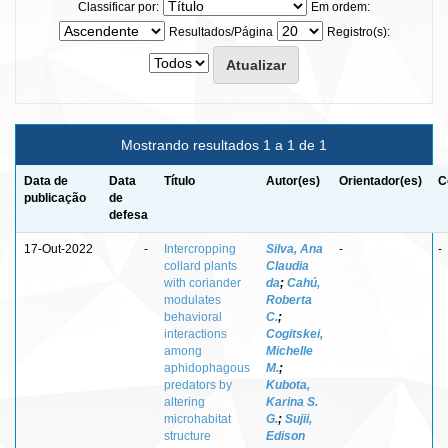
Classificar por:
Em ordem:
Resultados/Página
Registro(s):
Mostrando resultados 1 a 1 de 1
Data de
Data
Título
Autor(es)
Orientador(es)
C
publicação
de
defesa
17-Out-2022
-
Intercropping
Silva, Ana
-
-
collard plants
Claudia
with coriander
da
;
Cahú,
modulates
Roberta
behavioral
C.
;
interactions
Cogitskei,
among
Michelle
aphidophagous
M.
;
predators by
Kubota,
altering
Karina S.
microhabitat
G.
;
Sujii,
structure
Edison