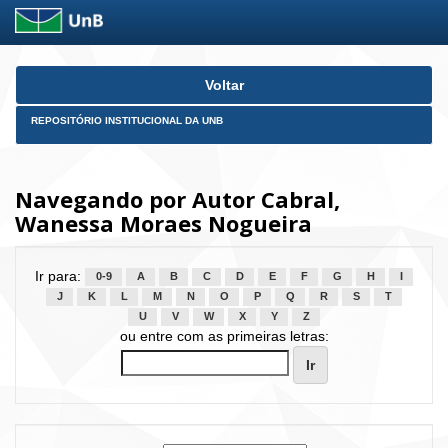
Skip
Voltar
navigation
REPOSITÓRIO INSTITUCIONAL DA UNB
Navegando por Autor Cabral,
Wanessa Moraes Nogueira
Ir para:
0-9
A
B
C
D
E
F
G
H
I
J
K
L
M
N
O
P
Q
R
S
T
U
V
W
X
Y
Z
ou entre com as primeiras letras: