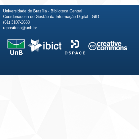
Universidade de Brasília - Biblioteca Central
Coordenadoria de Gestão da Informação Digital - GID
(61) 3107-2683
repositorio@unb.br
Fale conosco
Sobre