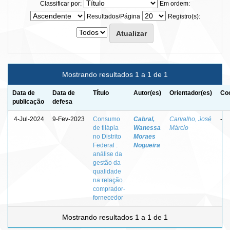
Classificar por:
Em ordem:
Resultados/Página
Registro(s):
Mostrando resultados 1 a 1 de 1
Data de
Data de
Título
Autor(es)
Orientador(es)
Coo
publicação
defesa
4-Jul-2024
9-Fev-2023
Consumo
Cabral,
Carvalho, José
-
de tilápia
Wanessa
Márcio
no Distrito
Moraes
Federal :
Nogueira
análise da
gestão da
qualidade
na relação
comprador-
fornecedor
Mostrando resultados 1 a 1 de 1