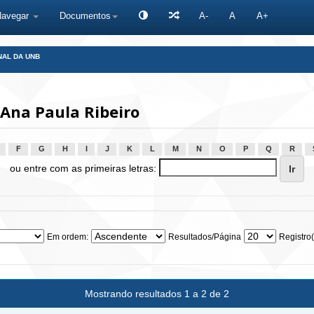
Navegar
Documentos
A-
A
A+
NAL DA UNB
Ana Paula Ribeiro
F
G
H
I
J
K
L
M
N
O
P
Q
R
ou entre com as primeiras letras:
Em ordem:
Resultados/Página
Registro(
Mostrando resultados 1 a 2 de 2