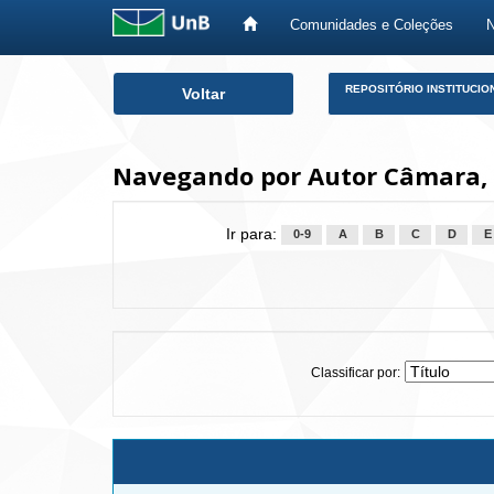
Comunidades e Coleções
Skip
REPOSITÓRIO INSTITUCIO
Voltar
navigation
Navegando por Autor Câmara, 
Ir para:
0-9
A
B
C
D
E
Classificar por: