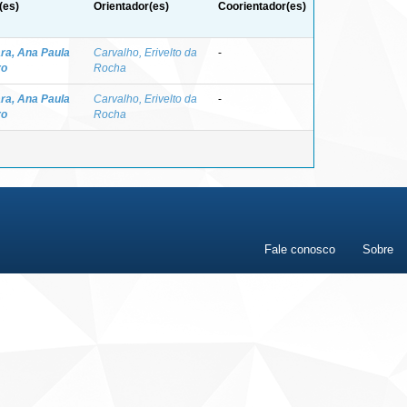
(es)
Orientador(es)
Coorientador(es)
a, Ana Paula
Carvalho, Erivelto da
-
ro
Rocha
a, Ana Paula
Carvalho, Erivelto da
-
ro
Rocha
Fale conosco
Sobre