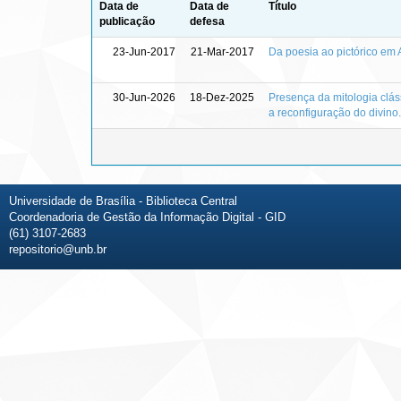
Data de
Data de
Título
publicação
defesa
23-Jun-2017
21-Mar-2017
Da poesia ao pictórico em A
30-Jun-2026
18-Dez-2025
Presença da mitologia clás
a reconfiguração do divino.
Universidade de Brasília - Biblioteca Central
Coordenadoria de Gestão da Informação Digital - GID
(61) 3107-2683
repositorio@unb.br