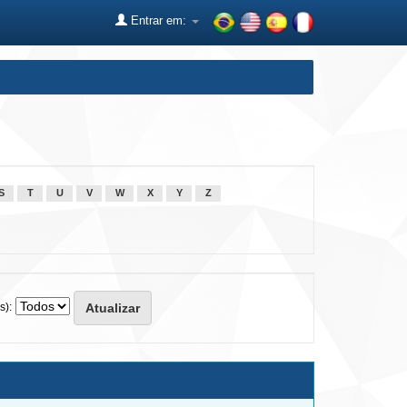
Entrar em:
S
T
U
V
W
X
Y
Z
s):