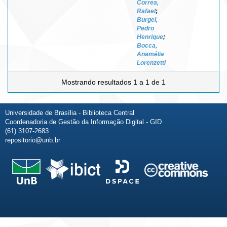
Correa,
Rafael
;
Burgel,
Pedro
Henrique
;
Bocca,
Anamélia
Lorenzetti
Mostrando resultados 1 a 1 de 1
Universidade de Brasília - Biblioteca Central
Coordenadoria de Gestão da Informação Digital - GID
(61) 3107-2683
repositorio@unb.br