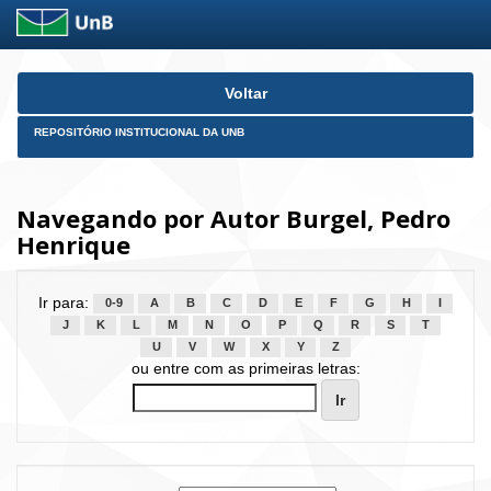
Skip
Voltar
navigation
REPOSITÓRIO INSTITUCIONAL DA UNB
Navegando por Autor Burgel, Pedro
Henrique
Ir para:
0-9
A
B
C
D
E
F
G
H
I
J
K
L
M
N
O
P
Q
R
S
T
U
V
W
X
Y
Z
ou entre com as primeiras letras: