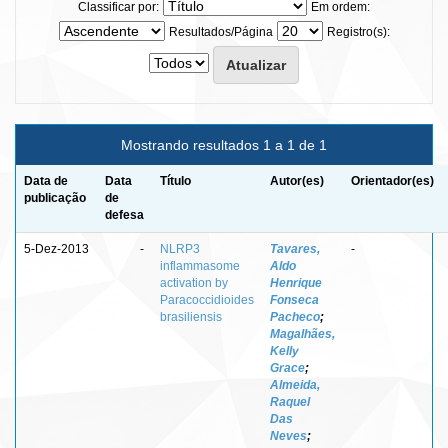
Classificar por:
Em ordem:
Resultados/Página
Registro(s):
Mostrando resultados 1 a 1 de 1
Data de
Data
Título
Autor(es)
Orientador(es)
publicação
de
defesa
5-Dez-2013
-
NLRP3
Tavares,
-
inflammasome
Aldo
activation by
Henrique
Paracoccidioides
Fonseca
brasiliensis
Pacheco
;
Magalhães,
Kelly
Grace
;
Almeida,
Raquel
Das
Neves
;