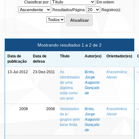
Classificar por:
Em ordem:
Resultados/Página
Registro(s):
Mostrando resultados 1 a 2 de 2
Data de
Data de
Título
Autor(es)
Orientador(es)
publicação
defesa
13-Jul-2012
23-Dez-2011
As
Brito,
Krassilnikov,
-
identidades
Jorge
Alexei
de uma
Augusto
álgebra
Gonçalo
vista como
de
um anel
2008
2008
Variedades
Brito,
Krassilnikov,
-
de p-
Jorge
Alexei
grupos sem
Augusto
base finita
Gonçalo
de