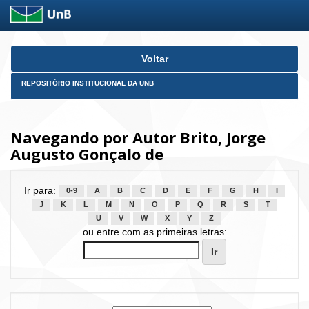
Skip
Voltar
navigation
REPOSITÓRIO INSTITUCIONAL DA UNB
Navegando por Autor Brito, Jorge
Augusto Gonçalo de
Ir para:
0-9
A
B
C
D
E
F
G
H
I
J
K
L
M
N
O
P
Q
R
S
T
U
V
W
X
Y
Z
ou entre com as primeiras letras: